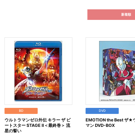
新着順
BD
DVD
ウルトラマンゼロ外伝 キラー ザ ビ
EMOTION the Best 
ートスター STAGE Ⅱ＜最終巻＞ 流
マン DVD-BOX
星の誓い