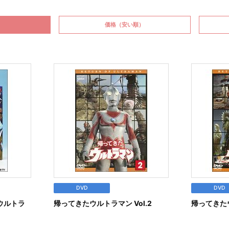
価格
（安い順）
DVD
DVD
ザ★ウルトラ
帰ってきたウルトラマン Vol.2
帰ってきたウ