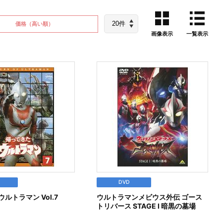
価格
（高い順）
画像表示
一覧表示
DVD
ルトラマン Vol.7
ウルトラマンメビウス外伝 ゴース
トリバース STAGE Ⅰ 暗黒の墓場