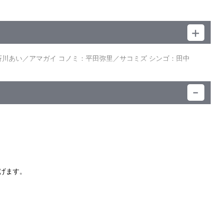
の磁場フィールド内に追い込み、爆破するというものだった。しか
平／制作プロデューサー：小山信行／音楽プロデューサー：玉川
Sに撃退されるも、進化して復活を遂げた！CREW GUYSは新
斉川あい／アマガイ コノミ：平田弥里／サコミズ シンゴ：田中
スネストに戻った彼に、衝撃の事実が告げられた。カプセルの中
方は！？
）
げます。