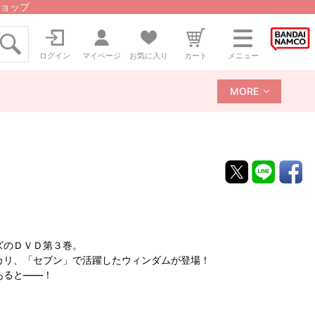
ョップ
ログイン
マイページ
お気に入り
カート
メニュー
MORE
ズのＤＶＤ第３巻。
カリ、「セブン」で活躍したウィンダムが登場！
あると――！