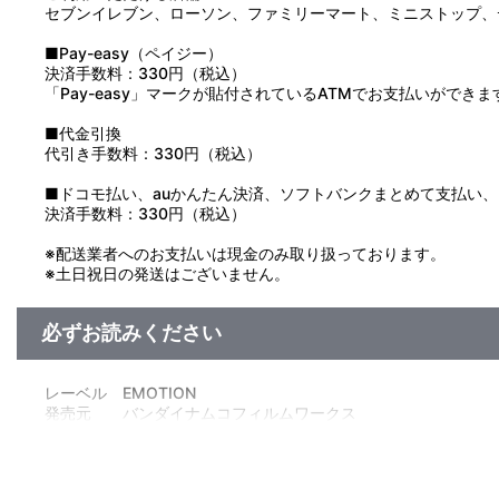
セブンイレブン、ローソン、ファミリーマート、ミニストップ、
■Pay-easy（ペイジー）
決済手数料：330円（税込）
「Pay-easy」マークが貼付されているATMでお支払いができま
■代金引換
代引き手数料：330円（税込）
■ドコモ払い、auかんたん決済、ソフトバンクまとめて支払い、Pay
決済手数料：330円（税込）
※配送業者へのお支払いは現金のみ取り扱っております。
※土日祝日の発送はございません。
必ずお読みください
レーベル EMOTION
発売元 バンダイナムコフィルムワークス
販売元 バンダイナムコフィルムワークス
(c)２００６ 円谷プロ・ＣＢＣ