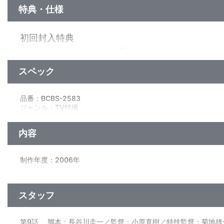
特典・仕様
初回封入特典
歴代防衛チームロゴステッカー③＜科学警備隊＆ウルトラフォ
スペック
特典
作品解説書「MEBIUS FILE③」
品番：BCBS-2583
（カラー４Ｐ／イラストノベル『ザ・ウルトラマンメビウス』
ジャンル：TV特撮
※メビウスが地球に来る前の知られざるエピソード。
（本編96分＋映像特典15分）／ﾄﾞﾙﾋﾞｰﾃﾞｼﾞﾀﾙ(ｽﾃﾚｵ)／片面2層／
挿絵は「ザ・ウルトラマン」の内山まもる描き下ろし。
内容
映像特典
ノンテロップオープニング、メビナビ、CATCH THE MEBIU
制作年度：2006年
キャストインタビュー③＜カザマ マリナ役：斉川あい＞、番組
【4話収録】
■第9話「復讐の鎧」
スタッフ
“地底怪獣グドン、古代怪獣ツインテール、マケット怪獣エレキ
ツルギの妨害を受けながらも、ボガールを撃破したメビウス＝
は、元隊長・セリザワへの想いの強さゆえ、隊員たちと衝突して
第9話 脚本：長谷川圭一／監督：小原直樹／特技監督：菊地雄
■第10話「GUYSの誇り」