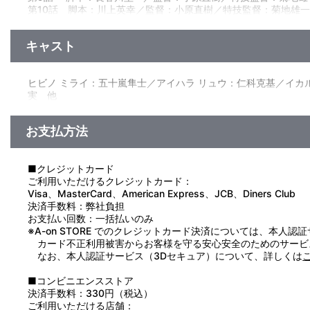
第10話 脚本：川上英幸／監督：小原直樹／特技監督：菊地雄
“高次元捕食体ボガールモンス登場！”
第11話 脚本：赤星政尚／監督・特技監督：鈴木健二
さらにパワーアップし、移動する火薬庫と化したボガール。そん
第12話 脚本：川上英幸／監督・特技監督：鈴木健二
しその作戦には、戦場に必ず現れるであろうメビウス、そしてツ
キャスト
■第11話「母の奇跡」
監修・製作：円谷一夫／製作統括：大岡新一／企画：加藤直次・
“マケット怪獣リムエレキング、マケット怪獣ウィンダム、宇宙
静／音楽：佐橋俊彦／ＣＧＩモーションディレクター：板野一郎
ボガールとの戦闘で傷ついたツルギは、ウルトラの母とともに姿を
ヒビノ ミライ：五十嵐隼士／アイハラ リュウ：仁科克基／イカ
たなマケット怪獣・ウィンダムを投入するが作戦は失敗、メビウ
実 他
■第12話「初めてのお使い」
“魔神怪獣コダイゴンジアザー登場！”
総監命令で、あるケースを処理施設まで運んだトリヤマ。途中
お支払方法
身は「グロテスセル」というメテオールだったのだ！空洞の物体
■クレジットカード
ご利用いただけるクレジットカード：
Visa、MasterCard、American Express、JCB、Diners Club
決済手数料：弊社負担
お支払い回数：一括払いのみ
※A-on STORE でのクレジットカード決済については、本人認
カード不正利用被害からお客様を守る安心安全のためのサービ
なお、本人認証サービス（3Dセキュア）について、詳しくは
■コンビニエンスストア
決済手数料：330円（税込）
ご利用いただける店舗：