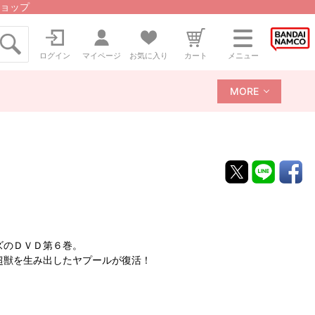
ョップ
ログイン
マイページ
お気に入り
カート
メニュー
MORE
ズのＤＶＤ第６巻。
超獣を生み出したヤプールが復活！