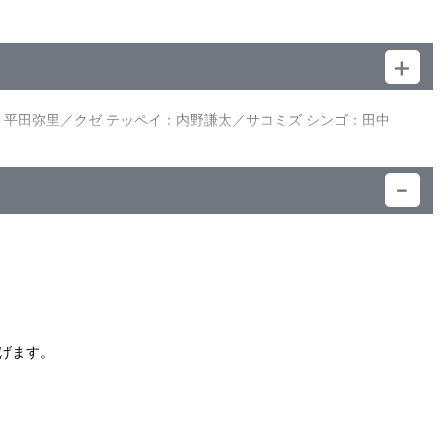
ライから形見の時計を受け取り、あの惨劇を思い出すバン。なぜ
る謎が今、明らかに！
康・山西太平／制作プロデューサー：小山信行／音楽プロデュー
クション 他
が。現場に赴いたマリナは、同行した刑事トーリと捜査をしなが
：平田弥里／クゼ テッペイ：内野謙太／サコミズ シンゴ：田中
して失踪事件の真相とは！？
々に呪いの言葉を口にする市民に詰め寄ったミライのせいで、感
復活する前ぶれに過ぎなかった・・・！
）
げます。