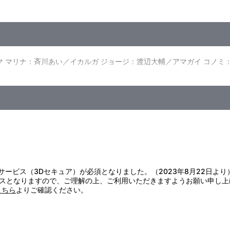
とを訪れていた。遭難事故で亡くなった息子のヒロトと同じ姿をしたミ
メビウスがヒビノ・ミライとして生きることになった理由とは？大いな
岡﨑剛之・江藤直行・中村理一郎／プロデューサー：岩佐芳弘・渋谷浩
ー：板野一郎／制作協力：電通／製作著作：中部日本放送・円谷プロダ
がしていたという証言があったことから、警察からマリナに協力の要請
マ マリナ：斉川あい／イカルガ ジョージ：渡辺大輔／アマガイ コノミ
の音とともに、2人は突然7年前にタイムスリップしてしまった。果た
の最中、ミライの脳裏に不吉な声が響いた。「赤い雨が降る・・・」口
いる最中、実際に赤い雨が降ったという報告が！それは、恐るべき敵が
証サービス（3Dセキュア）が必須となりました。（2023年8月22日より
スとなりますので、ご理解の上、ご利用いただきますようお願い申し上
こちら
よりご確認ください。