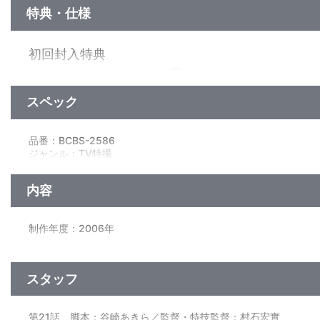
特典・仕様
初回封入特典
歴代防衛チームロゴステッカー⑥＜ＴＡＣ＞
スペック
特典
作品解説書「MEBIUS FILE⑥」
品番：BCBS-2586
※メビウスが地球に来る前の知られざるエピソード「ザ・ウルト
ジャンル：TV特撮
挿絵は「ザ・ウルトラマン」の内山まもる描き下ろし！！
（本編96分＋映像特典20分）／ﾄﾞﾙﾋﾞｰﾃﾞｼﾞﾀﾙ(ｽﾃﾚｵ)／片面2層／
内容
映像特典
ノンテロップオープニング、メビナビ、CATCH THE MEB
制作年度：2006年
【4話収録】
■第21話「虚空の呼び声」
スタッフ
“高次元捕食獣レッサーボガール登場！”
宇宙空間に発生したウルトラゾーンから、半年前に火星で遭難し
落胆するクルーの前に、突然レッサーボガールが出現、時を同じく
第21話 脚本：谷崎あきら／監督・特技監督：村石宏實
■第22話「日々の未来」