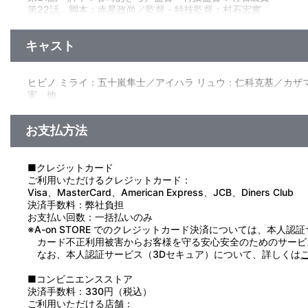
第22話 脚本：赤星政尚／監督・特技監督：村石宏實
“高次元捕食獣レッサーボガール登場！”
第23話 脚本：太田 愛／監督・特技監督：アベユーイチ
ミライはサコミズ、ミサキとともにアランダスのバン船長のも
第24話 脚本：長谷川圭一／監督・特技監督：アベユーイチ
ミライはヒロトと同じ姿をしているのか？そして、ウルトラマン
キャスト
■第23話「時の海鳴り」
監修・製作：円谷一夫／製作統括：大岡新一／企画：加藤直次・
“時間怪獣クロノーム登場！”
サー：玉川 静／音楽：佐橋俊彦／ＣＧＩモーションディレクタ
郊外で謎の集団失踪事件が多発していた。事件当時、奇妙な音
ヒビノ ミライ：五十嵐隼士／アイハラ リュウ：仁科克基／カザ
ら、大好きだった祖父との思い出を語り始める。その時、海鳴り
実 他
■第24話「復活のヤプール」
“一角超獣バキシム、異次元人ヤプール登場！”
今日はフェニックスネストでのGUYS市民感謝デー。イベント
お支払方法
謝デーは台無しに。ところが、ミライがトリヤマに注意を受けて
■クレジットカード
ご利用いただけるクレジットカード：
Visa、MasterCard、American Express、JCB、Diners Club
決済手数料：弊社負担
お支払い回数：一括払いのみ
※A-on STORE でのクレジットカード決済については、本人認
カード不正利用被害からお客様を守る安心安全のためのサービ
なお、本人認証サービス（3Dセキュア）について、詳しくは
■コンビニエンスストア
決済手数料：330円（税込）
ご利用いただける店舗：