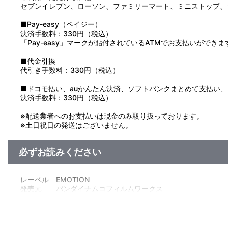
セブンイレブン、ローソン、ファミリーマート、ミニストップ、
■Pay-easy（ペイジー）
決済手数料：330円（税込）
「Pay-easy」マークが貼付されているATMでお支払いができま
■代金引換
代引き手数料：330円（税込）
■ドコモ払い、auかんたん決済、ソフトバンクまとめて支払い、Pay
決済手数料：330円（税込）
※配送業者へのお支払いは現金のみ取り扱っております。
※土日祝日の発送はございません。
必ずお読みください
レーベル EMOTION
発売元 バンダイナムコフィルムワークス
販売元 バンダイナムコフィルムワークス
(c)２００６ 円谷プロ・ＣＢＣ