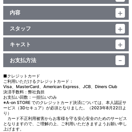
品番：BCBK-2661
ジャンル：キッズDVD
内容
ﾄﾞﾙﾋﾞｰﾃﾞｼﾞﾀﾙ(ｽﾃﾚｵ)／片面1層／ｽﾀﾝﾀﾞｰﾄﾞ／カラー／確30分／1巻
制作年度：2006年
スタッフ
【収録内容】
企画・制作：円谷プロダクション
今回は、ウルトラ兄弟を大特集！
メビウスの前に地球にあらわれたウルトラ兄弟たちは、
キャスト
どんな怪獣と戦い、どうやって地球を守ったのだろう？
ヒビノ ミライ：五十嵐隼士／アイハラ リュウ：仁科克基／カザマ
これをみれば、ウルトラ兄弟のすべてがわかる！
マリナ：斉川あい／イカルガ ジョージ：渡辺大輔／アマガイ コノ
お支払方法
ミ：平田弥里／クゼ テッペイ：内野謙太／サコミズ シンゴ：田中
＜登場ウルトラマン＞※予定
実 他
ウルトラマンメビウス／ウルトラマン／ウルトラセブン／ウルトラ
マンジャック／ウルトラマンエース
■クレジットカード
ウルトラマンタロウ／ゾフィー／ウルトラマンレオ／ウルトラマン
ご利用いただけるクレジットカード：
８０ 他
Visa、MasterCard、American Express、JCB、Diners Club
決済手数料：弊社負担
※本作品はＴＶウルトラマンシリーズの映像を編集・再構成したも
お支払い回数：一括払いのみ
のです。
※A-on STORE でのクレジットカード決済については、本人認証サ
ービス（3Dセキュア）が必須となりました。（2023年8月22日よ
り）
カード不正利用被害からお客様を守る安心安全のためのサービス
となりますので、ご理解の上、ご利用いただきますようお願い申し
上げます。