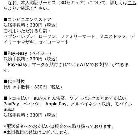
なお、本人認証サービス（3Dセキュア）について、詳しくは
こち
ら
よりご確認ください。
■コンビニエンスストア
決済手数料：330円（税込）
ご利用いただける店舗：
セブンイレブン、ローソン、ファミリーマート、ミニストップ、デ
イリーヤマザキ、セイコーマート
■Pay-easy（ペイジー）
決済手数料：330円（税込）
「Pay-easy」マークが貼付されているATMでお支払いができま
す。
■代金引換
代引き手数料：330円（税込）
■ドコモ払い、auかんたん決済、ソフトバンクまとめて支払い、
PayPay、ペイパル、Apple Pay、メルペイネット決済、モバイル
Suica
決済手数料：330円（税込）
※配送業者へのお支払いは現金のみ取り扱っております。
※土日祝日の発送はございません。