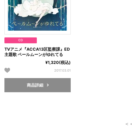
CD
TVアニメ『ACCA13区監察課』ED
主題歌 ペールムーンがゆれてる
¥1,320(税込)
2017.03.01
商品詳細
＜