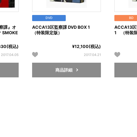
DVD
BD
監察課』オ
ACCA13区監察課 DVD BOX 1
ACCA13区監
SMOKE
（特装限定版）
1 （特装
630(税込)
¥12,100(税込)
2017.04.05
2017.04.21
商品詳細