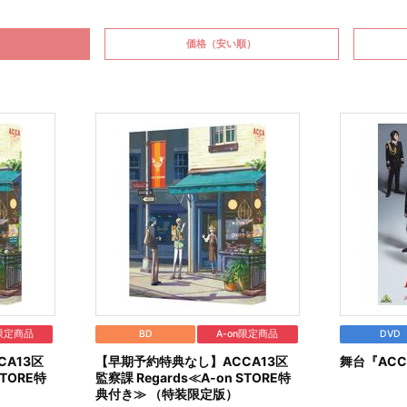
価格
（安い順）
n限定商品
BD
A-on限定商品
DVD
A13区
【早期予約特典なし】ACCA13区
舞台『ACC
STORE特
監察課 Regards≪A-on STORE特
典付き≫ （特装限定版）