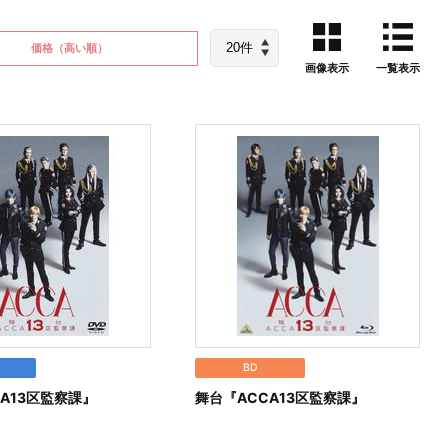
価格
（高い順）
画像表示
一覧表示
BD
A13区監察課』
舞台『ACCA13区監察課』