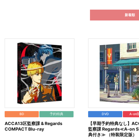
新着順
BD
予約特典
DVD
A-o
ACCA13区監察課 & Regards
【早期予約特典なし】ACC
COMPACT Blu-ray
監察課 Regards≪A-on 
典付き≫ （特装限定版）