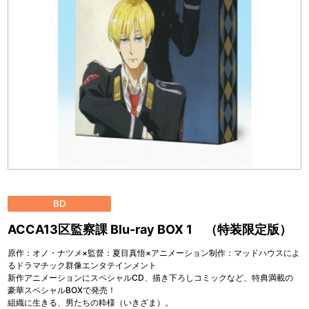
BD
ACCA13区監察課 Blu-ray BOX 1 （特装限定版）
原作：オノ・ナツメ×監督：夏目真悟×アニメーション制作：マッドハウスによ
るドラマチック群像エンタテインメント
新作アニメーションにスペシャルCD、描き下ろしコミックなど、特典満載の
豪華スペシャルBOXで発売！
組織に生きる、男たちの粋様（いきざま）。