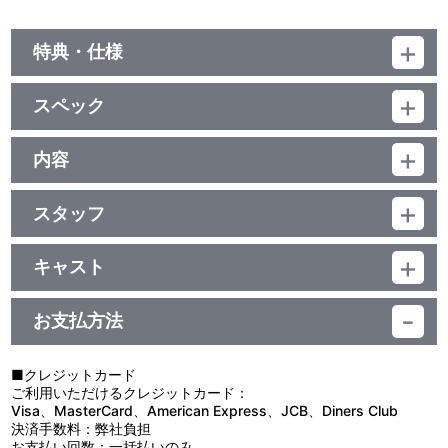
特典・仕様
映像特典
スペック
■新作アニメーション（約4分×2話）
・第1話「物忘れのジーン。見守るロッタに、時々ニーノ」
品番：BCXA-1225
＜キャスト＞ジーン・オータス：下野 紘／ロッタ：悠木 碧
ジャンル：TVアニメ+オリジナルアニメ
内容
＜あらすじ＞ライターをどこかに置き忘れたり、何度も部屋で
（本編97分＋特典31分）／ﾘﾆｱPCM(ｽﾃﾚｵ)／AVC／BD50G／
タバコを吸おうとしたり、なにかと忘れっぽいジーン。しっかり者
制作年度：2017年
16:9<1080p High Definition>／英語字幕付(ON･OFF可能)／カラー
のロッタはそんな兄に呆れ気味だが…。
／確128分／全3巻
スタッフ
「でも…お兄ちゃんは大事なことは忘れない」
【4話収録】
・第2話「ニーノの思い出し怒り。『学生の頃からお前はずっと
第1話 脚本：鈴木智尋／絵コンテ・演出：夏目真悟／作画監督：
13の自治区に分かれた王国にある、巨大統一組織“ACCA（アッ
そう』」
久貝典史
カ）”。かつてクーデターの危機により結成されたACCAは、国民の
キャスト
＜キャスト＞ニーノ：津田健次郎／ジーン・オータス：下野 紘
第2話 脚本：鈴木智尋／絵コンテ・演出：若林 信／作画監督：
平和を守り続け100年が経とうとしていた。
＜あらすじ＞いつものようにバーで飲んでいるジーンとニー
ジーン・オータス：下野 紘／ニーノ：津田健次郎／ロッタ：悠木
LEE MINBAE（DR MOVIE）／総作画監督：小田剛生
ACCA本部の監察課副課長 ジーン・オータスは、「もらいタバコ
ノ。酔いが回ってきた頃、ニーノはジュモーク区でジーンに言われ
碧／グロッシュラー：諏訪部順一／リーリウム：遊佐浩二／スペー
第3話 脚本：鈴木智尋／絵コンテ・演出：八田洋介／作画監督：
のジーン」の異名をもつ、組織きっての食えない男。飄々とタバコ
お支払方法
た言葉について問い掛ける。
ド：大川 透／パスティス：緑川 光／パイン：安元洋貴／モーヴ：
長坂慶太／総作画監督：吉田奏子
を燻らせながら、13区を廻り不正がないか視察を行っている。そん
「そういえば、お前だっていないだろ？ 友達」「？……何の
田中敦子／ポチャード：後藤ヒロキ／オウル：上田燿司／ノット：
第4話 脚本：鈴木智尋／絵コンテ：川尻善昭／演出：武藤信宏／
なジーンを見つめる視線、不穏な噂と――おやつの時間。ジーンの
話？」
前野智昭／レイル：八代 拓／シュヴァーン：宮野真守／マギー：上
作画監督：光岡美来／総作画監督：小田剛生
平和な日常は、ゆっくりと世界の陰謀に巻き込まれていく！
■クレジットカード
■宣伝動画『アッカァくんのACCA講座』
村祐翔／ファルケ２世：中尾隆聖／クヴァルム：石塚運昇／エイダ
ご利用いただけるクレジットカード：
第1回「ボクの名前はアッカァくん」
ー：洲崎 綾／グルス：羽多野 渉
原作：オノ・ナツメ（掲載 月刊「ビッグガンガン」スクウェア・
■第1話「もらいタバコのジーン」
Visa、MasterCard、American Express、JCB、Diners Club
第2回「巨大統一組織 ACCA！」
エニックス刊）／監督：夏目真悟／シリーズ構成：鈴木智尋／キャ
13の自治区に分かれたドーワー王国。その平和は巨大統一組
決済手数料：弊社負担
第3回「監察課のお仕事を観察ッカ！」
ラクターデザイン：久貝典史／総作画監督：小田剛生、吉田奏子／
織“ACCA（アッカ）”によって守られていた。ACCA本部監察課副
お支払い回数：一括払いのみ