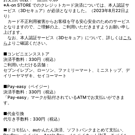
■宣伝動画『キャラクターリレーインタビュー』
衣装設定：榎戸 駿／小物設定：五十嵐 海／美術監督：吉岡誠子／
課長ジーン・オータスの仕事は、13区を不定期に廻り、不正がない
※A-on STORE でのクレジットカード決済については、本人認証サ
第1回 ジーン・オータス／第2回 ニーノ／第3回 グロッシュラー
色彩設計：橋本 賢／撮影監督：伏原あかね／3D監督：籔田修平／
か視察すること。だがある日、ACCAトップの5長官により、監察
ービス（3Dセキュア）が必須となりました。（2023年8月22日よ
／第4回 パスティス
編集：木村佳史子／音響監督：はたしょう二／音楽：高橋 諒／アニ
課の廃止が告げられる。平和な時代が続き、存在意義を失いつつあ
り）
■最速先行上映会ダイジェスト映像（2016年12月21日＠新宿ピカ
メーション制作：マッドハウス
ることが理由だった。そんな中、ジーンはファーマス区の視察に向
カード不正利用被害からお客様を守る安心安全のためのサービス
デリー）
かうが……。
となりますので、ご理解の上、ご利用いただきますようお願い申し
＜登壇者＞下野 紘（ジーン役）／津田健次郎（ニーノ役）
■第2話「悪友（とも）の名はニーノ」
上げます。
ACCAバードン支部の新入り巡査レイルは、本部のエリートを嫌
なお、本人認証サービス（3Dセキュア）について、詳しくは
こち
い、ジーンに何かと突っかかってくる。それを飄々とかわす一方
ら
よりご確認ください。
特典
で、ジーンは最近、自分が見張られているような気配を感じてい
た。相談された友人のニーノは、原因の調査を約束する。その頃、
■コンビニエンスストア
■スペシャルCD
ACCAの上層部にはクーデターの噂が伝わっていた。5長官の一
決済手数料：330円（税込）
・オーディオドラマ「ジーンの夏休み」
人、グロッシュラーは会議の席で、信憑性のある情報を入手したと
ご利用いただける店舗：
＜出演＞ジーン・オータス：下野 紘／ニーノ：津田健次郎／ロ
切り出す。
セブンイレブン、ローソン、ファミリーマート、ミニストップ、デ
ッタ：悠木 碧／モーヴ：田中敦子
■第3話「城にただよう噂の煙」
イリーヤマザキ、セイコーマート
＜あらすじ＞夏のある日、ロッタにジャケットを見立ててもら
ACCA本部長のモーヴから食事に誘われたジーン。モーヴはクー
いに一緒に買い物へ出掛けたジーン。するとニーノもやって来て、
デターの情報を集めるため、ジーンに協力を依頼する。一方、クー
■Pay-easy（ペイジー）
3人が次に向かったのは――なぜか、海！
デターの噂はドーワー王室にも届いていた。王室では王位継承権を
決済手数料：330円（税込）
「――ギラギラと照り付ける太陽に、足下はひんやりと心地
持つシュヴァーン王子の成人記念式典が催されることになり、
「Pay-easy」マークが貼付されているATMでお支払いができま
の良い波。やっぱり海はいいな」「…俺のジャケットは？」
ACCAも5長官ら幹部たちの出席を求められる。そこへジーンも監
す。
・キャストトーク
察課の代表として、出席することになるが……。
■特製ブックレット（52P）
■第4話「閉ざされた『国』のくすぶり」
■代金引換
■原作者オノ・ナツメ描き下ろしコミック『パイン長官と』（8P）
視察のため、スイツ区を訪れたジーン。スイツ区では伝統と格式
代引き手数料：330円（税込）
「パイン長官とジーンとニーノ」
を重んじるあまり、区民と外部の接触や交流が制限され、ジーン
いろんなものがちょっと大きいジュモーク区にある、大人気ファ
も“閉ざされた”雰囲気を感じていた。視察途中、一人で街を眺めて
■ドコモ払い、auかんたん決済、ソフトバンクまとめて支払い、
ーストフード店『バスウッド』。
いたジーンは偶然にも、クーデターについて話をするスイツ区民た