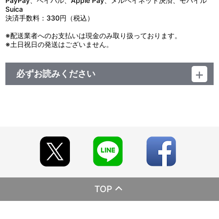
PayPay、ペイパル、Apple Pay、メルペイネット決済、モバイル
バスウッドを巡り、ジーンやニーノ、5長官や監察課のメンバー
ちと遭遇。会話内容の発覚を恐れる彼らに拉致されてしまう。ジー
Suica
たちが見せる、組織とはちょっと違う日常の顔。
ンが目の当たりにした区民たちの思いとは……。
決済手数料：330円（税込）
ジュモーク区出身のパイン長官が主役!?の、ここでしか読めない
描き下ろしショートコミック！
※配送業者へのお支払いは現金のみ取り扱っております。
■「おやつの時間」イラストドラマカード
※土日祝日の発送はございません。
ジーンとニーノ編／5長官編／ジーンとロッタ編
他、仕様
必ずお読みください
■キャラクターデザイン久貝典史描き下ろしBOX
レーベル EMOTION
■特製ジャケット
発売元 バンダイナムコフィルムワークス
■英語字幕付(ON･OFF可能)
販売元 バンダイナムコフィルムワークス
(c)オノ・ナツメ/SQUARE ENIX・ACCA製作委員会
TOP