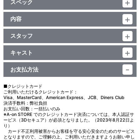
スペック
◆特典ディスク
・メイキング －舞台ACCAができるまで－
品番：BCBE-4883
ビジュアル撮影～顔合わせ～稽古風景～公演～千秋楽の様子に
ジャンル：舞台
内容
密着。
（本編ﾃﾞｨｽｸ：138分+特典ﾃﾞｨｽｸ：130分）
・キャスト座談会
制作年度：2017年
本編ﾃﾞｨｽｸ：ﾄﾞﾙﾋﾞｰﾃﾞｼﾞﾀﾙ(ｽﾃﾚｵ)／片面2層／16:9(ｽｸｲｰｽﾞ)／ﾋﾞｽﾀｻｲ
―ジーン・オータス役 荒木宏文、ニーノ役 丘山晴己、オウル
ｽﾞ
スタッフ
役 川本 成
【収録内容】
特典ﾃﾞｨｽｸ：ﾄﾞﾙﾋﾞｰﾃﾞｼﾞﾀﾙ(ｽﾃﾚｵ)／片面2層／16:9(ｽｸｲｰｽﾞ)／ﾋﾞｽﾀｻｲ
―グロッシュラー役 鈴木省吾、リーリウム役 今村ねずみ、ス
原作：オノ・ナツメ（掲載 月刊「ビッグガンガン」スクウェア・エ
2017年11月3日～12日 品川プリンスホテル クラブeXにて公演
ｽﾞ／カラー／確268分／全1巻
ペード役 平川和宏、パスティス役 鷲尾 昇、パイン役 伊藤明賢、モ
ニックス刊）／脚本・演出：石井幸一 （一徳会／K・A・G）／音
※本商品は、2017年11月8日公演を編集・収録
キャスト
ーヴ役 蓮城まこと
楽：滝千奈美／作詞：うえのけいこ／振付：黒田育世／美術：青木
・CM&PV
ジーン・オータス：荒木宏文／ニーノ：丘山晴己／スペード：平川
哲也／照明：紀 大輔／音響：門田圭介／映像：藤田陽平、横山 翼
13の自治区に分かれた王国にある、巨大統一組織“ACCA（アッ
和宏／パスティス：鷲尾 昇／パイン：伊藤明賢／モーヴ：蓮城まこ
／衣裳：屋島裕樹（ファムリズム）／ヘアメイク：井村祥子（アト
カ）”。かつてクーデターの危機により結成されたACCAは、国民の
お支払方法
と／オウル：川本 成／ウォーブラー：伊阪達也／ビスキュイ：鳶野
リエレオパード）／演出助手：井口綾子／歌唱指導：浅井さやか／
平和を守り続け100年が経とうとしていた。
特典
恭平／シュヴァーン：山﨑晶吾／マギー：北川尚弥／ロクステッ
アンダースタディー：小林和輝／舞台監督：井上 卓（DDR）／宣伝
ACCA本部の監察課副課長 ジーン・オータスは、「もらいタバコ
ラ：前田隆太朗／グロッシュラー：鈴木省吾／リーリウム：今村ね
美術：吉田純子／宣伝写真：宮坂浩見／広報宣伝：松重香里／票券
のジーン」の異名をもつ、組織きっての食えない男。飄々とタバコ
■クレジットカード
◆ブックレット（20P）
ずみ／アンサンブル：文、秉泰・Ibu／ロッタ（声の出演）：悠木
協力：サンライズプロモーション東京／制作：ネルケプランニング
を燻らせながら、13区を廻り不正がないか視察を行っている。そん
ご利用いただけるクレジットカード：
碧
（森 春花、酒井杏菜、岩見理絵、高橋由美）／プロデューサー：荒
なジーンを見つめる視線、不穏な噂と――おやつの時間。
Visa、MasterCard、American Express、JCB、Diners Club
木田由紀、世羅田あゆみ／主催：舞台ACCA製作委員会
ジーンの平和な日常は、ゆっくりと世界の陰謀に巻き込まれてい
決済手数料：弊社負担
く！
お支払い回数：一括払いのみ
※A-on STORE でのクレジットカード決済については、本人認証サ
ービス（3Dセキュア）が必須となりました。（2023年8月22日よ
り）
カード不正利用被害からお客様を守る安心安全のためのサービス
となりますので、ご理解の上、ご利用いただきますようお願い申し