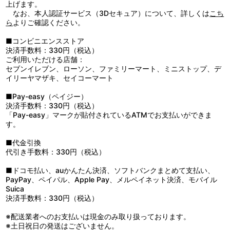
上げます。
なお、本人認証サービス（3Dセキュア）について、詳しくは
こち
ら
よりご確認ください。
■コンビニエンスストア
決済手数料：330円（税込）
ご利用いただける店舗：
セブンイレブン、ローソン、ファミリーマート、ミニストップ、デ
イリーヤマザキ、セイコーマート
■Pay-easy（ペイジー）
決済手数料：330円（税込）
「Pay-easy」マークが貼付されているATMでお支払いができま
す。
■代金引換
代引き手数料：330円（税込）
■ドコモ払い、auかんたん決済、ソフトバンクまとめて支払い、
PayPay、ペイパル、Apple Pay、メルペイネット決済、モバイル
Suica
決済手数料：330円（税込）
※配送業者へのお支払いは現金のみ取り扱っております。
※土日祝日の発送はございません。