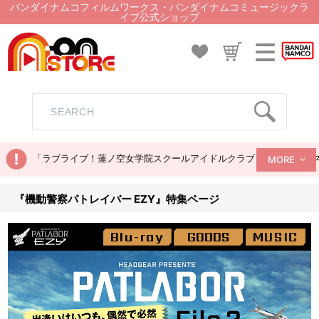
バンダイナムコフィルムワークス・バンダイナムコミュージックラ
イブ公式ショップ
「ラブライブ！蓮ノ空女学院スクールアイドルクラブ ぬいぐるみマス
MORE
『機動警察パトレイバー EZY』特集ページ
コラボアパレル
Blu-ray
GOODS
MUSIC
書籍＆グッズ