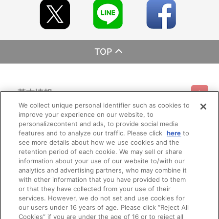
TOP
基本情報
We collect unique personal identifier such as cookies to
improve your experience on our website, to
ご利用情報
利用規約
特定商取引法に基づく表示
プライバシーポリシー
personalizecontent and ads, to provide social media
features and to analyze our traffic. Please click
here
to
see more details about how we use cookies and the
会員メニュー
ご利用ガイド
サイトマップ
お問い合わせ
推奨環境
retention period of each cookie. We may sell or share
プライバシーオプション
会社概要
information about your use of our website to/with our
その他のご案内
analytics and advertising partners, who may combine it
ログイン
会員規約
新規会員登録
Do Not Sell or Share My Personal Information
with other information that you have provided to them
or that they have collected from your use of their
公式X
バンダイナムコフィルムワークス
services. However, we do not set and use cookies for
our users under 16 years of age. Please click “Reject All
Cookies” if you are under the age of 16 or to reject all