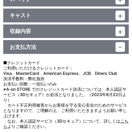
「LoveLive! Series Presents COUNTDOWN
LoveLive!2021→2022 ～LIVE with a smile！～」チケット二次先
品番：LACM-24200
行抽選申込券、ジャケットイラストシール
ジャンル：国内アニメ音楽
キャスト
シングル／29分
Aqours・虹ヶ咲学園スクールアイドル同好会・Liella!
他、仕様
収録内容
形態別描き下ろしイラストジャケット
お支払方法
視聴する
■クレジットカード
ご利用いただけるクレジットカード：
Visa、MasterCard、American Express、JCB、Diners Club
決済手数料：弊社負担
お支払い回数：一括払いのみ
※A-on STORE でのクレジットカード決済については、本人認証サ
ービス（3Dセキュア）が必須となりました。（2023年8月22日よ
り）
カード不正利用被害からお客様を守る安心安全のためのサービス
となりますので、ご理解の上、ご利用いただきますようお願い申し
上げます。
なお、本人認証サービス（3Dセキュア）について、詳しくは
こち
ら
よりご確認ください。