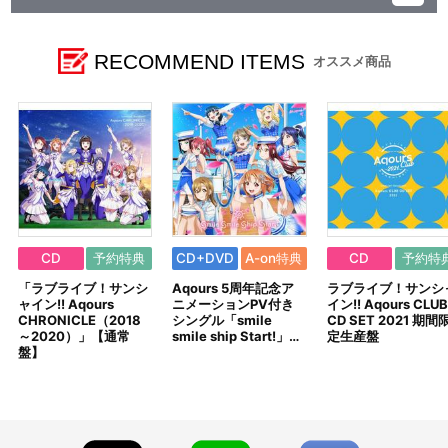
レーベル ランティス
発売元 (株)バンダイナムコミュージックライブ
販売元 (株)バンダイナムコフィルムワークス
RECOMMEND ITEMS
オススメ商品
CD
予約特典
CD+DVD
A-on特典
CD
予約特
「ラブライブ！サンシ
Aqours 5周年記念ア
ラブライブ！サンシ
ャイン!! Aqours
ニメーションPV付き
イン!! Aqours CLUB
CHRONICLE（2018
シングル「smile
CD SET 2021 期間
～2020）」【通常
smile ship Start!」…
定生産盤
盤】