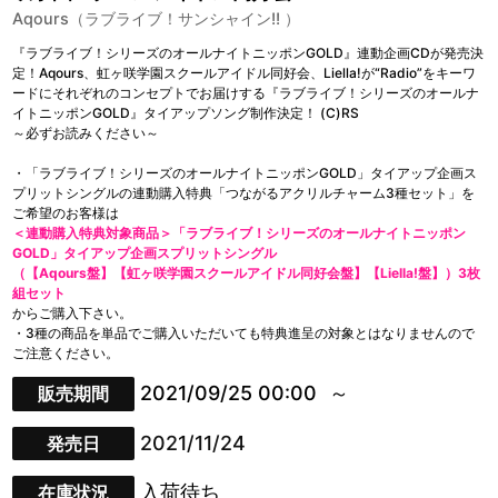
Aqours（ラブライブ！サンシャイン!! ）
『ラブライブ！シリーズのオールナイトニッポンGOLD』連動企画CDが発売決
定！Aqours、虹ヶ咲学園スクールアイドル同好会、Liella!が“Radio”をキーワ
ードにそれぞれのコンセプトでお届けする『ラブライブ！シリーズのオールナ
イトニッポンGOLD』タイアップソング制作決定！ (C)RS
～必ずお読みください～
・「ラブライブ！シリーズのオールナイトニッポンGOLD」タイアップ企画ス
プリットシングルの連動購入特典「つながるアクリルチャーム3種セット」を
ご希望のお客様は
＜連動購入特典対象商品＞「ラブライブ！シリーズのオールナイトニッポン
GOLD」タイアップ企画スプリットシングル
（【Aqours盤】【虹ヶ咲学園スクールアイドル同好会盤】【Liella!盤】）3枚
組セット
からご購入下さい。
・3種の商品を単品でご購入いただいても特典進呈の対象とはなりませんので
ご注意ください。
2021/09/25 00:00
販売期間
2021/11/24
発売日
入荷待ち
在庫状況