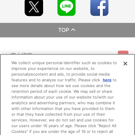
TOP
基本情報
We collect unique personal identifier such as cookies to
improve your experience on our website, to
ご利用情報
利用規約
特定商取引法に基づく表示
プライバシーポリシー
personalizecontent and ads, to provide social media
features and to analyze our traffic. Please click
here
to
see more details about how we use cookies and the
会員メニュー
ご利用ガイド
サイトマップ
お問い合わせ
推奨環境
retention period of each cookie. We may sell or share
プライバシーオプション
会社概要
information about your use of our website to/with our
その他のご案内
analytics and advertising partners, who may combine it
ログイン
会員規約
新規会員登録
Do Not Sell or Share My Personal Information
with other information that you have provided to them
or that they have collected from your use of their
公式X
バンダイナムコフィルムワークス
services. However, we do not set and use cookies for
our users under 16 years of age. Please click “Reject All
Cookies” if you are under the age of 16 or to reject all