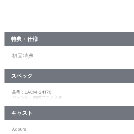
特典・仕様
初回特典
Aqoursメンバーカード封入(全9種よりランダムで1枚封入)
スペック
他、仕様
描き下ろしイラストジャケット
品番：LACM-24170
ジャンル：国内アニメ音楽
シングル
CD+Blu-ray／42分
キャスト
Aqours