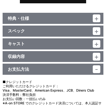
特典・仕様
初回生産分限定封入特典
スペック
ラブライブ！サンシャイン！！ Aqours EXTRA LoveLive! ～
DREAMY CONCERT 2021～ 最速先行抽選申込券
品番：LACA-39860
ジャンル：国内アニメ音楽
キャスト
アルバム
封入特典
Aqours
2CD+Blu-ray／171分
収録内容
豪華ブックレット
他、仕様
お支払方法
視聴する
BOX／描き下ろしイラストジャケット
■クレジットカード
ご利用いただけるクレジットカード：
Visa、MasterCard、American Express、JCB、Diners Club
決済手数料：弊社負担
お支払い回数：一括払いのみ
※A-on STORE でのクレジットカード決済については、本人認証サ