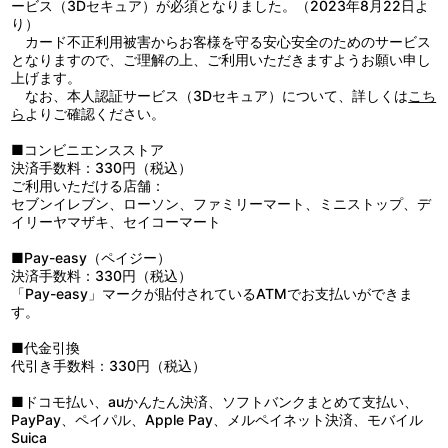
ービス（3Dセキュア）が必須となりました。（2023年8月22日よ
り）
カード不正利用被害からお客様を守る安心安全のためのサービス
となりますので、ご理解の上、ご利用いただきますようお願い申し
上げます。
なお、本人認証サービス（3Dセキュア）について、詳しくは
こち
ら
よりご確認ください。
■コンビニエンスストア
決済手数料：330円（税込）
ご利用いただける店舗：
セブンイレブン、ローソン、ファミリーマート、ミニストップ、デ
イリーヤマザキ、セイコーマート
■Pay-easy（ペイジー）
決済手数料：330円（税込）
「Pay-easy」マークが貼付されているATMでお支払いができま
す。
■代金引換
代引き手数料：330円（税込）
■ドコモ払い、auかんたん決済、ソフトバンクまとめて支払い、
PayPay、ペイパル、Apple Pay、メルペイネット決済、モバイル
Suica