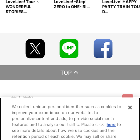
LoveLive! Tour ～
LoveLive! -Step!
LoveLive! HAPPY
WONDERFUL
ZERO to ONE- Bl…
PARTY TRAIN TOU
STORIES…
D…
TOP
基本情報
We collect unique personal identifier such as cookies to
improve your experience on our website, to
ご利用情報
利用規約
特定商取引法に基づく表示
プライバシーポリシー
personalizecontent and ads, to provide social media
features and to analyze our traffic. Please click
here
to
see more details about how we use cookies and the
会員メニュー
ご利用ガイド
サイトマップ
お問い合わせ
推奨環境
retention period of each cookie. We may sell or share
プライバシーオプション
会社概要