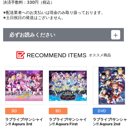
決済手数料：330円（税込）
※配送業者へのお支払いは現金のみ取り扱っております。
※土日祝日の発送はございません。
必ずお読みください
レーベル ランティス
発売元 株式会社バンダイナムコミュージックライブ
販売元 株式会社バンダイナムコフィルムワークス
RECOMMEND ITEMS
オススメ商品
BD
BD
DVD
ラブライブ!サンシャイ
ラブライブ!サンシャイ
ラブライブ!サンシ
ン!! Aqours 3rd
ン!! Aqours First
ン!! Aqours 2nd