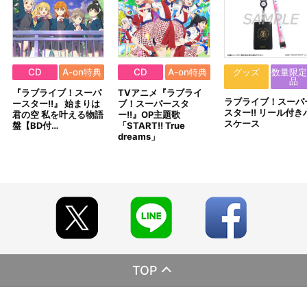
CD
A-on特典
CD
A-on特典
グッズ
数量限定
品
『ラブライブ！スーパ
TVアニメ『ラブライ
ラブライブ！スーパ
ースター!!』 始まりは
ブ！スーパースタ
スター!! リール付き
君の空 私を叶える物語
ー!!』OP主題歌
スケース
盤【BD付…
「START!! True
dreams」
TOP