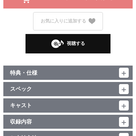
お気に入りに追加する
視聴する
特典・仕様
初回生産分限定封入特典
スペック
OP/ED連動オンラインリリースイベント参加申込券、Liella! スーパ
ースターシール 全6種からランダムで1種
品番：LACM-24150
ジャンル：国内アニメ音楽
キャスト
シングル
他、仕様
Liella!
／16分
収録内容
描き下ろしイラストジャケット