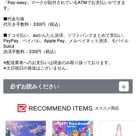
「Pay-easy」マークが貼付されているATMでお支払いができま
す。
■代金引換
代引き手数料：330円（税込）
■ドコモ払い、auかんたん決済、ソフトバンクまとめて支払い、
PayPay、ペイパル、Apple Pay、メルペイネット決済、モバイル
Suica
決済手数料：330円（税込）
※配送業者へのお支払いは現金のみ取り扱っております。
※土日祝日の発送はございません。
必ずお読みください
レーベル ランティス
発売元 (株)バンダイナムコミュージックライブ
販売元 (株)バンダイナムコフィルムワークス
RECOMMEND ITEMS
オススメ商品