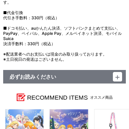
す。
■代金引換
代引き手数料：330円（税込）
■ドコモ払い、auかんたん決済、ソフトバンクまとめて支払い、
PayPay、ペイパル、Apple Pay、メルペイネット決済、モバイル
Suica
決済手数料：330円（税込）
※配送業者へのお支払いは現金のみ取り扱っております。
※土日祝日の発送はございません。
必ずお読みください
レーベル ランティス
発売元 (株)バンダイナムコミュージックライブ
販売元 (株)バンダイナムコフィルムワークス
RECOMMEND ITEMS
オススメ商品