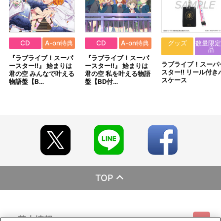
CD
A-on特典
CD
A-on特典
グッズ
数量限定
品
『ラブライブ！スーパ
『ラブライブ！スーパ
ラブライブ！スーパ
ースター!!』 始まりは
ースター!!』 始まりは
スター!! リール付き
君の空 みんなで叶える
君の空 私を叶える物語
スケース
物語盤【B…
盤【BD付…
TOP
基本情報