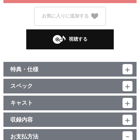
お気に入りに追加する
視聴する
特典・仕様
初回生産分限定封入特典
スペック
OP/ED連動オンラインリリースイベント参加申込券、Liella! スーパ
ースターシール 全6種からランダムで1種
品番：LACM-24140
ジャンル：国内アニメ音楽
キャスト
シングル
他、仕様
Liella!
／16分
収録内容
描き下ろしイラストジャケット
お支払方法
視聴する