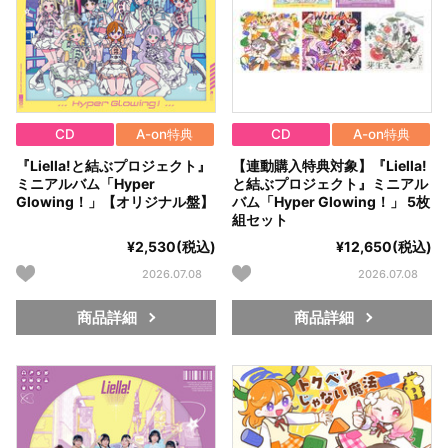
CD
A-on特典
CD
A-on特典
『Liella!と結ぶプロジェクト』
【連動購入特典対象】『Liella!
ミニアルバム「Hyper
と結ぶプロジェクト』ミニアル
Glowing！」【オリジナル盤】
バム「Hyper Glowing！」 5枚
組セット
¥2,530(税込)
¥12,650(税込)
2026.07.08
2026.07.08
商品詳細
商品詳細