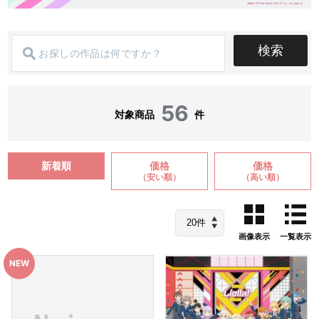
検索
56
対象商品
件
新着順
価格
価格
（安い順）
（高い順）
画像表示
一覧表示