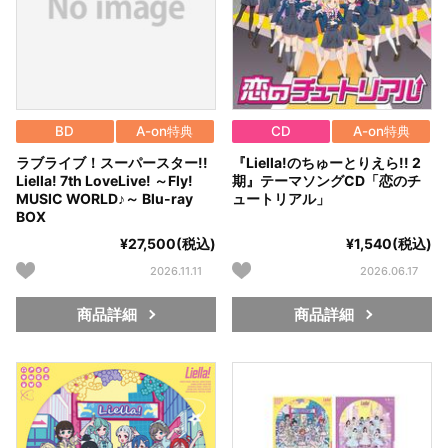
BD
A-on特典
CD
A-on特典
ラブライブ！スーパースター!!
『Liella!のちゅーとりえら!! 2
Liella! 7th LoveLive! ～Fly!
期』テーマソングCD「恋のチ
MUSIC WORLD♪～ Blu-ray
ュートリアル」
BOX
¥27,500(税込)
¥1,540(税込)
2026.11.11
2026.06.17
商品詳細
商品詳細