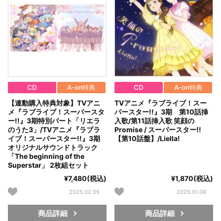
CD
A-on特典
CD
A-on特典
【連動購入特典対象】TVアニ
TVアニメ『ラブライブ！スー
メ『ラブライブ！スーパースタ
パースター!!』3期 第10話挿
ー!!』3期特別パート「リエラ
入歌/第11話挿入歌 笑顔の
のうた3」/TVアニメ『ラブラ
Promise / スーパースター!!
イブ！スーパースター!!』3期
【第10話盤】/Liella!
オリジナルサウンドトラック
「The beginning of the
Superstar」 2枚組セット
¥7,480(税込)
¥1,870(税込)
2025.02.05
2025.01.08
商品詳細
商品詳細