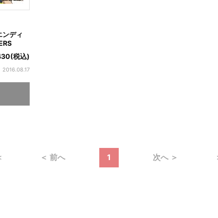
エンディ
ERS
,430(税込)
2016.08.17
＜
＜ 前へ
1
次へ ＞