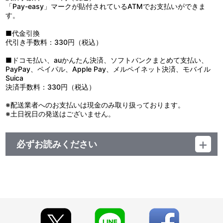
・EXTRA一挙上映イベント映像
「Pay-easy」マークが貼付されているATMでお支払いができま
2019年3月31日（日）に実施されたEXTRA一挙上映会でのトー
す。
クショーのダイジェスト映像
出演：三上哲（ダグ）、天﨑滉平（キリル）
■代金引換
・プロモーション映像集 02
代引き手数料：330円（税込）
■ドコモ払い、auかんたん決済、ソフトバンクまとめて支払い、
他、仕様
PayPay、ペイパル、Apple Pay、メルペイネット決済、モバイル
・メインキャラクターデザイン桂正和描き下ろしイラスト使用三方
Suica
背ケース
決済手数料：330円（税込）
・アニメーションキャラクターデザイン板垣徳宏描き下ろしイラス
ト使用ジャケット
※配送業者へのお支払いは現金のみ取り扱っております。
※土日祝日の発送はございません。
必ずお読みください
【ご注意（必ずお読みください）】
■先着購入特典『A4クリアファイル2枚セット』について
※「DOUBLE DECKER! ダグ＆キリル」EXTRA のBlu-ray また
は DVD をご注文いただくと、
先着で「A4クリアファイル２枚セット」が付いてきます。
なお、本商品ページに特典の表示が無くなりましたら、先着
購入特典は終了となります。
※先着購入特典は、他、一般店舗でも同じ特典が先着で付属し