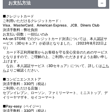
2.キャストトーク
済知佳／マックス：大地 葉／ユリ：種﨑敦美／トラヴィス：小山力
EXTRA #03 脚本：吉田恵里香／絵コンテ・演出：古田丈司／作
この捜査機関は、二人一組のバディで行動する捜査体制「ダブルデ
お支払方法
出演者によるキャストトーク
也／ソフィー：遠藤 綾／アップル：永塚拓馬／語り：上田燿司 他
画監督：山本美佳・小林 理・立花希望・小沢久美子・神谷美也子・
ッカーシステム」を敷き、その対応に当たっていた。
・ブックレット「SEVEN-O INVESTIGATION FILE EXTRA」
冨澤佳也乃
経験豊富な捜査員ダグ・ビリンガム、そして彼の元へとやってき
（24P）
た実力未知数の捜査員キリル・ヴルーベリ。飄々とした掴みどころ
■クレジットカード
監督：古田丈司／シリーズ構成・脚本：鈴木智尋／脚本：吉田恵里
のないベテラン刑事と、やる気だけが空回りする新米刑事。型破り
ご利用いただけるクレジットカード：
香／メインキャラクターデザイン：桂 正和／アニメーションキャラ
な二人の刑事の物語が今はじまる。
Visa、MasterCard、American Express、JCB、Diners Club
音声特典
クターデザイン：板垣徳宏／デザインワークス：小曽根正美／コン
決済手数料：弊社負担
セプトデザイン：兒玉陽平・安藤賢司／セットデザイン：宮本 崇／
■EXTRA #01「七人の刑事の日常！」
お支払い回数：一括払いのみ
・オーディオコメンタリー EXTRA #01
シリーズディレクター：安藤 良／色彩設計：永井留美子／美術監
これはキリルがSEVEN-Oへ配属されてひと月ほど経ったころの
※A-on STORE でのクレジットカード決済については、本人認証サ
出演：三上 哲、天﨑滉平、上田燿司
督：水野雄介／美術監修：東 潤一／CGディレクター：伊藤 樹／
話。自らが思い描く理想の相棒関係をダグとの間に築くことができ
ービス（3Dセキュア）が必須となりました。（2023年8月22日よ
・オーディオコメンタリー EXTRA #02
CGモデリングチーフ：高橋将太郎・櫛田健介／撮影監督：後藤春
ず、キリルは人知れず思い悩んでいた。
り）
出演：三上 哲、天﨑滉平、藤原祐規
陽／編集：西村英一（タバック）／音響監督：木村絵理子／音響効
■EXTRA #02「インファナル･アンフェア！」
カード不正利用被害からお客様を守る安心安全のためのサービス
・オーディオコメンタリー EXTRA #03
果：中野勝博／選曲：合田麻衣子／音楽：林 ゆうき／プロデューサ
大富豪が主催するパーティーに、トラヴィスズ･エンジェルたち
となりますので、ご理解の上、ご利用いただきますようお願い申し
出演：三上 哲、天﨑滉平、古田丈司（監督）、鈴木智尋（シリーズ
ー：田村一彦／企画・原作：サンライズ
と共に潜入することとなったキリル。一流の捜査員に憧れる彼は、
上げます。
構成・脚本）、桂 正和（メインキャラクターデザイン）
難しい変装を要求される任務に挑戦する。
なお、本人認証サービス（3Dセキュア）について、詳しくは
こち
■EXTRA #03「刑事カリアゲ 湯けむり殺人事件簿！」
ら
よりご確認ください。
映像特典
職務に励むSEVEN-O特殊犯捜査係の面々は、日々の疲れを癒し
親睦を深めるため温泉旅行へと出かけることに。しかしそこは刑事
■コンビニエンスストア
・特別編「ソウ・シュウヘン」
の宿命か、招かれざる事件が発生する。
決済手数料：330円（税込）
・最終回先行上映イベント映像
ご利用いただける店舗：
2018年12月21日（金）に実施された最終回先行上映会でのトー
セブンイレブン、ローソン、ファミリーマート、ミニストップ、デ
クショーのダイジェスト映像
イリーヤマザキ、セイコーマート
出演：三上哲（ダグ）、天﨑滉平（キリル）、ジョシュア・K・キ
リサメ（霧雨アンダーテイカー）、ダニエル・A・ヒサメ（霧雨ア
■Pay-easy（ペイジー）
ンダーテイカー）
決済手数料：330円（税込）