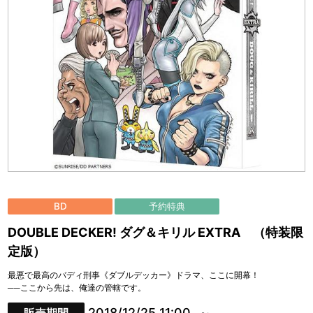
BD
予約特典
DOUBLE DECKER! ダグ＆キリル EXTRA （特装限
定版）
最悪で最高のバディ刑事《ダブルデッカー》ドラマ、ここに開幕！
──ここから先は、俺達の管轄です。
2018/12/25 11:00