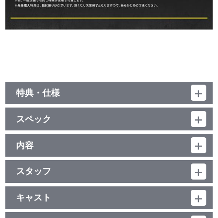
特典・仕様
特典
スペック
・SPECIAL CD
1.オーディオドラマ「君の名はダグ☆俺の名はキリル！」
品番：BCXA-1408
内容：警察局が主催する総合訓練大会に参加した捜査員たち
ジャンル：オリジナルアニメ
内容
は、その翌日、全身を襲う極度の筋肉痛に苦しんでいた。アップル
(本編72分+映像特典100分)／ﾘﾆｱPCM(ｽﾃﾚｵ・一部ﾓﾉﾗﾙ)／AVC／
は捜査員の痛みを和らげようと、新しい発明品“治療ポッド”を持ち
制作年度：2019年
BD50G／16:9<1080p High Definition>／日本語字幕付(ON・OFF
込み、治療を試みる。早速使用するダグとキリルだったが…？
可能)／カラー／確172分／全1巻
スタッフ
脚本：鈴木智尋
【3話収録】
出演：三上 哲（ダグ）、天﨑滉平（キリル）、早見沙織（ディ
EXTRA #01 脚本：鈴木智尋／絵コンテ：加瀬充子／演出：伊部勇
都市国家リスヴァレッタ。二つの太陽が昇るこの街には、人々が
ーナ）、安済知佳（ケイ）、大地 葉（マックス）、種﨑敦美（ユ
志／作画監督：山村直己・山岸正和・尾形健一郎
平穏な生活を営むその影で、犯罪や違法薬物がはびこっている。中
キャスト
リ）、小山力也（トラヴィス）、遠藤 綾（ソフィー）、永塚拓馬
EXTRA #02 脚本：鈴木智尋／絵コンテ：西澤 晋／演出：関谷真
でも致死率の高い危険な薬物「アンセム」は街に暗い影を落として
（アップル）、上田燿司（語り）
ダグ：三上 哲／キリル：天﨑滉平／ディーナ：早見沙織／ケイ：安
実子／作画監督：榊原智次・前澤弘美・吉田雄一・稲熊一晃
いた。SEVEN-O特殊犯捜査係──「アンセム」を専門に取り締まる