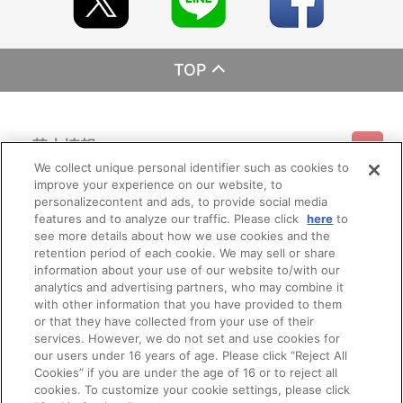
ます。
※特典の仕様は予告なく変更となる場合がございます。
TOP
レーベル EMOTION
発売元 バンダイナムコフィルムワークス
販売元 バンダイナムコフィルムワークス
(C)SUNRISE/DD PARTNERS
基本情報
We collect unique personal identifier such as cookies to
improve your experience on our website, to
ご利用情報
利用規約
特定商取引法に基づく表示
プライバシーポリシー
personalizecontent and ads, to provide social media
features and to analyze our traffic. Please click
here
to
see more details about how we use cookies and the
会員メニュー
ご利用ガイド
サイトマップ
お問い合わせ
推奨環境
retention period of each cookie. We may sell or share
プライバシーオプション
会社概要
information about your use of our website to/with our
analytics and advertising partners, who may combine it
その他のご案内
ログイン
会員規約
新規会員登録
Do Not Sell or Share My Personal Information
with other information that you have provided to them
or that they have collected from your use of their
公式X
バンダイナムコフィルムワークス
services. However, we do not set and use cookies for
our users under 16 years of age. Please click “Reject All
Cookies” if you are under the age of 16 or to reject all
cookies. To customize your cookie settings, please click