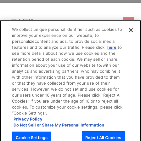
基本情報
We collect unique personal identifier such as cookies to
improve your experience on our website, to
ご利用情報
利用規約
特定商取引法に基づく表示
プライバシーポリシー
personalizecontent and ads, to provide social media
features and to analyze our traffic. Please click
here
to
see more details about how we use cookies and the
会員メニュー
ご利用ガイド
サイトマップ
お問い合わせ
推奨環境
retention period of each cookie. We may sell or share
プライバシーオプション
会社概要
information about your use of our website to/with our
その他のご案内
analytics and advertising partners, who may combine it
ログイン
会員規約
新規会員登録
Do Not Sell or Share My Personal Information
with other information that you have provided to them
or that they have collected from your use of their
公式X
バンダイナムコフィルムワークス
services. However, we do not set and use cookies for
our users under 16 years of age. Please click “Reject All
Cookies” if you are under the age of 16 or to reject all
cookies. To customize your cookie settings, please click
“Cookie Settings”.
Privacy Policy
Do Not Sell or Share My Personal Information
© Bandai Namco Filmworks Inc. All Rights Reserved.
Cookie Settings
Reject All Cookies