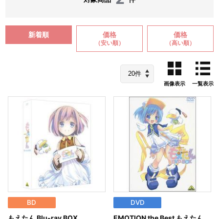
新着順
価格
価格
（安い順）
（高い順）
画像表示
一覧表示
BD
DVD
もえたん Blu-ray BOX
EMOTION the Best もえたん