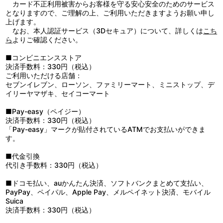
はできるのか！？
カード不正利用被害からお客様を守る安心安全のためのサービス
他、仕様
となりますので、ご理解の上、ご利用いただきますようお願い申し
●キャラクター原案・POP 描き下ろし収納BOX
上げます。
●アニメーションキャラクターデザイン・西尾公伯 描き下ろしイン
なお、本人認証サービス（3Dセキュア）について、詳しくは
こち
ナージャケット
ら
よりご確認ください。
●キャラクター原案・POP 描き下ろしピクチャーレーベル
■コンビニエンスストア
決済手数料：330円（税込）
ご利用いただける店舗：
セブンイレブン、ローソン、ファミリーマート、ミニストップ、デ
イリーヤマザキ、セイコーマート
■Pay-easy（ペイジー）
決済手数料：330円（税込）
「Pay-easy」マークが貼付されているATMでお支払いができま
す。
■代金引換
代引き手数料：330円（税込）
■ドコモ払い、auかんたん決済、ソフトバンクまとめて支払い、
PayPay、ペイパル、Apple Pay、メルペイネット決済、モバイル
Suica
決済手数料：330円（税込）