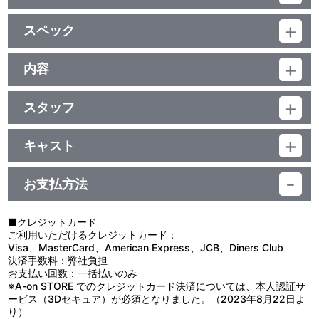
特典
スペック
●新規録りおろし「もえたんリスニングRADIO・スーパースペシャ
ルCD」（出演：戸松 遥、森永理科）
品番：BCXA-0933
●もえたんリスニングRADIO･総集編DISC(DVD-ROM)
ジャンル：TVアニメ+オリジナルアニメ
内容
（BEAT☆Net Radio!とランティスウェブラジオにて配信されてい
（本編316分＋特典39分）／ﾘﾆｱPCM（ｽﾃﾚｵ)／AVC／BD50G×2枚
た同番組を全話収録）
制作年度：2007年
／16:9<1080i High Definition>／カラー／確355分／1巻
※PCまたはMP3を再生可能なプレーヤーで視聴可能
スタッフ
●特製16Pブックレット
【13話収録】
原作：“もえたん”（三才ブックス）／監督：川口敬一郎／シリーズ
第1話「マジカルティーチャー」／第2話「ライバルなんていらな
構成・脚本：長谷見沙貴／キャラクター原案：POP／ストーリー原
い」
キャスト
映像特典
案：風森 進／キャラクターデザイン・総作画監督：西尾公伯／マジ
第3話「恐怖大作戦」／第4話「時の中のアイドル」
虹原いんく/ぱすてるインク：田村ゆかり／手塚ナオ：うえだゆうじ
ックアイテムデザイン：うめつゆきのり／美術設定：比留間 崇／美
第5話「小さな思い出」／第6話（TV未放映）「初めてのデート」
●スタッフコメンタリー（#1・#13）＜監督：川口敬一郎、シリー
／あーくん：小野坂昌也／黒威すみ／てんぺらスミ：戸松 遥／白鳥
術監督：坂本信人／色彩設計：原田幸子／撮影監督：阿部安彦／編
第7話「狙われた学園祭」／第8話「トラブル」
お支払方法
ズ構成：長谷見沙貴、アニメーションプロデューサー：丸山俊平＞
ありす/アリス：名塚佳織／かーくん：檜山修之／なーくん：金田朋
集：田熊 純／音響監督：松岡裕紀／音楽：渡辺 剛／音楽制作：ラ
第9話「風・・・流れる」／第10話「禁断の時」
●変身シーン集 ∞【アンリミテッド】＜魔法少女変身シーンのエン
子／ダンディ：中田譲治／警官：家中 宏／瑠璃子：森永理科／親
ンティス／アニメーション制作：アクタス 他
第11話「負けるな受験生！」／第12話（TV最終話）「スキッ
ドレスリピート再生機能＞ ※各個再生も可
父：岩田光央 他
プ！」
■クレジットカード
第13話（TV未放映）「世紀末覇者！魔法少女総進撃」
ご利用いただけるクレジットカード：
映像特典
Visa、MasterCard、American Express、JCB、Diners Club
17歳で高校3年生の受験生・虹原いんくは、突然空から落ちてき
決済手数料：弊社負担
●ノンクレジットOP（全2種／#1～12・#13）、ノンクレジット
た“アヒル”と激突してしまう。アークスと名乗るそのアヒルは、い
お支払い回数：一括払いのみ
ED（全4種／いんく編・すみ編・ありす編・#13）
んくに向かって唐突に告げる。「今日から魔法少女になれ！」「わ
※A-on STORE でのクレジットカード決済については、本人認証サ
●#5.5〈総集編〉「すみと瑠璃子のもえたんダイアリー」
かりました！私、魔法少女やります！」こうして生まれたマジカル
ービス（3Dセキュア）が必須となりました。（2023年8月22日よ
ティーチャー・ぱすてるインク、果たして悩める受験生を救うこと
り）