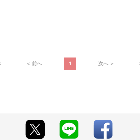
＜
＜ 前へ
1
次へ ＞