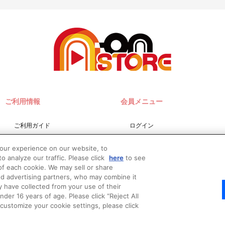
ご利用情報
会員メニュー
ご利用ガイド
ログイン
サイトマップ
会員規約
your experience on our website, to
お問い合わせ
新規会員登録
o analyze our traffic. Please click
here
to see
f each cookie. We may sell or share
推奨環境
nd advertising partners, who may combine it
Do Not Sell or Share My
y have collected from your use of their
Personal Information
er 16 years of age. Please click “Reject All
o customize your cookie settings, please click
© Bandai Namco Filmworks Inc. All Rights Reserved.