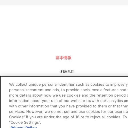
基本情報
利用規約
特定商取引法に基づく表示
We collect unique personal identifier such as cookies to improve 
プライバシーポリシー
personalizecontent and ads, to provide social media features and t
more details about how we use cookies and the retention period o
プライバシーオプション
information about your use of our website to/with our analytics a
会社概要
with other information that you have provided to them or that the
services. However, we do not set and use cookies for our users und
Cookies” if you are under the age of 16 or to reject all cookies. T
“Cookie Settings”.
Privacy Policy