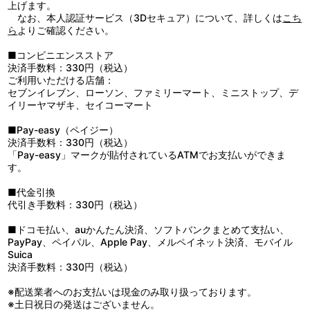
上げます。
なお、本人認証サービス（3Dセキュア）について、詳しくは
こち
ら
よりご確認ください。
■コンビニエンスストア
決済手数料：330円（税込）
ご利用いただける店舗：
セブンイレブン、ローソン、ファミリーマート、ミニストップ、デ
イリーヤマザキ、セイコーマート
■Pay-easy（ペイジー）
決済手数料：330円（税込）
「Pay-easy」マークが貼付されているATMでお支払いができま
す。
■代金引換
代引き手数料：330円（税込）
■ドコモ払い、auかんたん決済、ソフトバンクまとめて支払い、
PayPay、ペイパル、Apple Pay、メルペイネット決済、モバイル
Suica
決済手数料：330円（税込）
※配送業者へのお支払いは現金のみ取り扱っております。
※土日祝日の発送はございません。