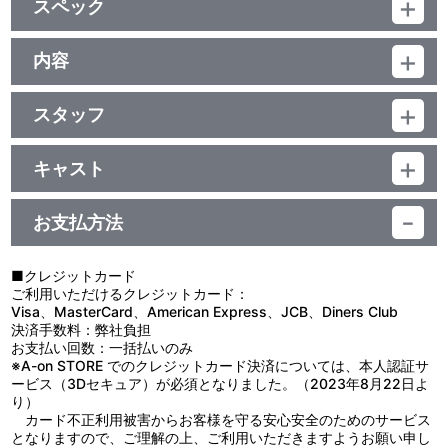
スペック
①.初監督作品「亀顔少年（きがんしょうねん）」（1984年
8mm作品／カラー／18分）
品番：BCBJ-2538
＜スタッフ＞ 脚本・監督：篠原哲雄／撮影：中野智晴／音楽：村
ジャンル：劇場公開映画（邦画）
内容
上浩之
(本編68分＋映像特典38分)／ﾄﾞﾙﾋﾞｰﾃﾞｼﾞﾀﾙ(ﾓﾉﾗﾙ・一部ｽﾃﾚｵ)／片面
②.篠原哲雄監督インタビュー「still on the grass」（演出：水戸
制作年度：1993年
1層／ｽﾀﾝﾀﾞｰﾄﾞ／カラー／確106分／1巻
英樹 ビデオ／カラー／約10分）
スタッフ
③.「草の上の仕事」劇場予告編（35mm／カラー／約2分）
【2作品収録】
「草の上の仕事」 監督・脚本：篠原哲雄／撮影：上野彰吾／録音：
■「草の上の仕事」（1993年 16mm作品）
田中靖志／音楽：村上浩之 他
草刈りのアルバイトで広大な草原にやってきたベテランとアルバ
キャスト
「RUNNING HIGH」 監督・脚本：篠原哲雄／撮影：上野彰吾／音
イトの二人の青年。一日の共同作業を通じて次第に心を通じ合わせ
「草の上の仕事」 後藤直樹／太田 光（爆笑問題）
楽：村上浩之 他
て行く。やがて日が暮れて1日の仕事を終える。ベテランはアルバ
「RUNNING HIGH」 千葉哲也／谷口典子／佐藤文裕／三上剛史
イトに「明日もくるんだろ」と声をかけるが･･･。
お支払方法
■「RUNNING HIGH」（1989年 8mm作品）
逃げる男、それを追う２人の警官、そして謎の少女。疾走を始め
た４台の自転車。やがて男は走っているうちに気持ちが高揚してい
■クレジットカード
くのを覚える。スピード感あふれる映像の連続がカタルシスを招
ご利用いただけるクレジットカード：
く。
Visa、MasterCard、American Express、JCB、Diners Club
決済手数料：弊社負担
＜映像特典＞
お支払い回数：一括払いのみ
■初監督作品「亀顔少年（きがんしょうねん）」（1984年 8mm
※A-on STORE でのクレジットカード決済については、本人認証サ
作品）
ービス（3Dセキュア）が必須となりました。（2023年8月22日よ
痴漢に間違えられた男が、本当に痴漢であることを妄想し、やが
り）
て精神的迷宮に入っていく。篠原の本当の意味での処女作。実験的
カード不正利用被害からお客様を守る安心安全のためのサービス
で挑戦的な作品。
となりますので、ご理解の上、ご利用いただきますようお願い申し