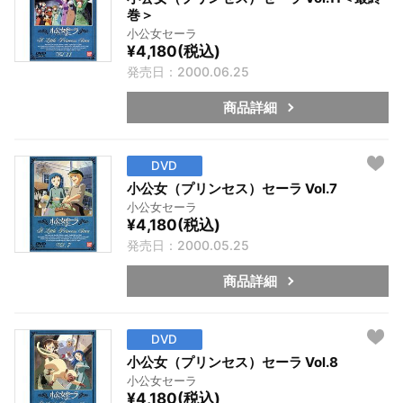
巻＞
小公女セーラ
¥4,180(税込)
発売日：2000.06.25
商品詳細
DVD
小公女（プリンセス）セーラ Vol.7
小公女セーラ
¥4,180(税込)
発売日：2000.05.25
商品詳細
DVD
小公女（プリンセス）セーラ Vol.8
小公女セーラ
¥4,180(税込)