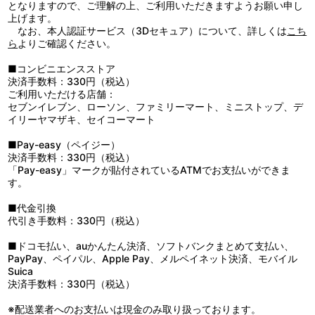
■第3話「はじめての授業」
となりますので、ご理解の上、ご利用いただきますようお願い申し
セーラのミンチン女子学院での生活が始まった。生徒たちの話題
上げます。
は、特別室に入り、専用のメイドまで付けてもらったセーラの事で
なお、本人認証サービス（3Dセキュア）について、詳しくは
こち
持ち切りだ。けれども学院を代表する優等生のラビニアには、それ
ら
よりご確認ください。
が不愉快でならなかった。セーラは、ミンチン院長から宿舎での決
まり事や一人前のレディとなるための心得を説かれる。そしてある
■コンビニエンスストア
日、フランス語の授業に出たセーラは、ある事を院長に説明しよう
決済手数料：330円（税込）
とするのだが……。
ご利用いただける店舗：
■第4話「親友アーメンガード」
セブンイレブン、ローソン、ファミリーマート、ミニストップ、デ
セーラと同じクラスの少女・アーメンガード。セーラは、勉強が
イリーヤマザキ、セイコーマート
苦手で、いつもラビニアたちにからかわれている彼女の味方にな
る。セーラは落ち込む彼女を自分の部屋へ招待した。すっかり打ち
■Pay-easy（ペイジー）
解ける二人だったが、ふいにアーメンガードが叔母の家を訪ねる約
決済手数料：330円（税込）
束があったのを思い出す。セーラは急いで外出許可を申し出て許し
「Pay-easy」マークが貼付されているATMでお支払いができま
を得る。それを見送るラビニアたちは、特別扱いされるセーラに不
す。
満を募らせるのだった。
■第5話「泣き虫ロッティ」
■代金引換
学院でいちばん小さい4才の女の子・ロッティ。なかなかみんな
代引き手数料：330円（税込）
に行動を合わせられないロッティは、ラビニアやミンチン院長から
毎日のように怒られて泣いてばかりいた。この日も怒られたロッテ
■ドコモ払い、auかんたん決済、ソフトバンクまとめて支払い、
ィは、とうとうたまらず学院を飛び出してしまう。探しに出かけた
PayPay、ペイパル、Apple Pay、メルペイネット決済、モバイル
セーラたちは、なんとか無事に連れて帰るが、ロッティは激しく泣
Suica
き続けるばかり……。そんなロッティに、セーラは優しく接するの
決済手数料：330円（税込）
だった。
※配送業者へのお支払いは現金のみ取り扱っております。