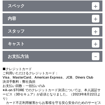
他、仕様
スペック
ジャケットはキャラクターデザイン・才田俊次によるイラストを使
用！
品番：BCBA-0395
ジャンル：TVアニメ
内容
ﾄﾞﾙﾋﾞｰﾃﾞｼﾞﾀﾙ(ﾓﾉﾗﾙ)／片面2層／ｽﾀﾝﾀﾞｰﾄﾞ／日本語字幕付（ON・
制作年度：1985年
OFF可能）／カラー／確128分／11巻
スタッフ
【5話収録】
第1話 脚本：中西隆三／作画監督：才田俊次
■第1話「ミンチン女子学院」
第2話 脚本：中西隆三／作画監督：才田俊次
ロンドンでも厳格な事で知られる寄宿学校・ミンチン女子学院
キャスト
第3話 脚本：中西隆三／絵コンテ：坂本雄作／作画監督：才田俊
に、一人の少女がやって来た。インドで莫大な富を築いたクルー家
セーラ：島本須美／クルー：銀河万丈／ミンチン：中西妙子／アメ
次
の一人娘、セーラである。父親と一緒に学院にやってきたセーラだ
リア：梨羽由記子／ラビニア：山田栄子／アーメンガード：八百坂
第4話 脚本：中西隆三／作画監督：才田俊次
ったが、ミンチン院長の雰囲気に戸惑い、院長も裕福なクルー家の
お支払方法
万紀／ロッティ：渡辺菜生子／ピーター：坂本千夏／モーリー：向
第5話 脚本：中西隆三／絵コンテ：坂本雄作／作画監督：山崎登
自由奔放ぶりに驚かされる。そればかりか、セーラが彼女の専用馬
殿あさみ／ジェームス：郷里大輔／デュファルジュ先生：上田敏也
志樹
車の御者に少年・ピーターを雇った事で、ミンチン院長の心中はさ
らに複雑になる……。
■クレジットカード
原作：フランシス・ホジソン・バーネット（「小公女」より）／製
■第2話「エミリー人形」
ご利用いただけるクレジットカード：
作：本橋浩一／製作管理：高桑 充／企画：佐藤昭司、久保田栄一／
セーラがいつの日か出会えると信じている新しい友だち“エミリ
Visa、MasterCard、American Express、JCB、Diners Club
音楽：樋口康雄／ｷｬﾗｸﾀｰﾃﾞｻﾞｲﾝ：才田俊次／ﾚｲｱｳﾄ監修：森やすじ
ー”。それは、どんな事でも話せて、心を許し合える人形の事だっ
決済手数料：弊社負担
／ｵｰﾌﾟﾆﾝｸﾞ作画：櫻井美知代／美術設定：川本征平／美術監督：沼
た。セーラは父といっしょにエミリーを探してロンドン中の人形店
お支払い回数：一括払いのみ
井信朗／ﾌﾟﾛﾃﾞｭｰｻｰ：中島順三、石川泰平／監督：黒川文男／制
を訪ねてまわった。そしてついに、夢にまでみたエミリーを洋服屋
※A-on STORE でのクレジットカード決済については、本人認証サ
作：日本アニメーション、フジテレビ
のウインドーの中に見つける。大喜びのセーラを温かい限差しで見
ービス（3Dセキュア）が必須となりました。（2023年8月22日よ
守る父……。しかし、いよいよその優しい父とセーラの別れの日が
り）
やって来るのだ……。
カード不正利用被害からお客様を守る安心安全のためのサービス