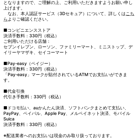
ベッキーも夏休みをもらい、田舎へ帰る事になった。広い学院に
となりますので、ご理解の上、ご利用いただきますようお願い申し
ただ一人残される不安を隠して、笑顔でベッキーを送り出そうとす
上げます。
るセーラ。外出の詐可を得、駅までベッキーの見送りに出たセーラ
なお、本人認証サービス（3Dセキュア）について、詳しくは
こち
の心は帰る場所のない寂しさでいっぱいになる……。学院へ戻る
ら
よりご確認ください。
と、また山のように仕事が待っていた。その頃、田舎に到着したベ
ッキーは家族との再会に胸を踊らせていた。
■コンビニエンスストア
■第30話「インドからきた紳士」
決済手数料：330円（税込）
セーラは静かな学院の中で、院長たちの食事の支度から掃除、買
ご利用いただける店舗：
い物と一人で仕事をこなしていた。そんなセーラにベッキーから手
セブンイレブン、ローソン、ファミリーマート、ミニストップ、デ
紙が届く。毎日の様子が細かに書いてあるベッキーの手紙……。友
イリーヤマザキ、セイコーマート
情をうれしく感じながらも、家族の温もりを思ってセーラの心は複
雑だった。そんなある日、学院の隣の空き家に引っ越して来る人が
■Pay-easy（ペイジー）
あった。セーラは、自分と友だちになれるような人であってほしい
決済手数料：330円（税込）
と願う。
「Pay-easy」マークが貼付されているATMでお支払いができま
す。
■代金引換
代引き手数料：330円（税込）
■ドコモ払い、auかんたん決済、ソフトバンクまとめて支払い、
PayPay、ペイパル、Apple Pay、メルペイネット決済、モバイル
Suica
決済手数料：330円（税込）
※配送業者へのお支払いは現金のみ取り扱っております。