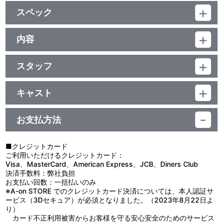
他、仕様
スペック
ジャケットは三浦辰夫によるイラストを使用！
品番：BCBA-0401
ジャンル：TVアニメ
内容
ﾄﾞﾙﾋﾞｰﾃﾞｼﾞﾀﾙ(ﾓﾉﾗﾙ)／片面1層／ｽﾀﾝﾀﾞｰﾄﾞ／日本語字幕付（ON・
制作年度：1985年
OFF可能）／カラー／確103分／11巻
スタッフ
【4話収録】
第27話 脚本：中西隆三／絵コンテ：楠葉宏三／作画監督：大谷敦
■第27話「デュファルジュ先生の帰国」
子
ある夜、ラビニアたちからデュファルジュ先生が出したフランス
キャスト
第28話 脚本：中西隆三／絵コンテ：岡部英二／作画監督：山崎登
語の宿題を押し付けられるセーラ。ベッキーの助けもあって、セー
セーラ：島本須美／ミンチン：中西妙子／アメリア：梨羽由記子／
志樹
ラは何とか宿題を終えたが、ラビニアたちにはその内容が理解でき
ラビニア：山田栄子／アーメンガード：八百坂万紀／ロッティ：渡
第29話 脚本：中西隆三／絵コンテ：黒田昌郎／作画監督：石井邦
ず、セーラの手を借りた事が先生に分かってしまう……。この事を
お支払方法
辺菜生子／ベッキー：鈴木三枝／ピーター：坂本千夏／モーリー：
幸
逆恨みしたラビニアは、デュファルジュ先生がセーラを特別扱いに
向殿あさみ／ジェームス：郷里大輔／デュファルジュ先生：上田敏
第30話 脚本：中西隆三／作画監督：大谷敦子
していると、涙ながらにミンチン院長に訴え出て……。
也
■第28話「夏休みの大騒動」
■クレジットカード
原作：フランシス・ホジソン・バーネット（「小公女」より）／製
誰もが待ちこがれる夏休みが目前に迫っていた。両親の迎えを待
ご利用いただけるクレジットカード：
作：本橋浩一／製作管理：高桑 充／企画：佐藤昭司、久保田栄一／
ちわび、休み中の行動をあれこれ思い描いて楽しむ生徒たち。その
Visa、MasterCard、American Express、JCB、Diners Club
音楽：樋口康雄／キャラクターデザイン：才田俊次／レイアウト監
生徒たちをただ見守るだけのセーラ、そして、その姿を同情のまな
決済手数料：弊社負担
修：森やすじ／オープニング作画：櫻井美知代／美術設定：川本征
ざしで見つめるベッキー……。生徒が去って学院に静かな時が訪れ
お支払い回数：一括払いのみ
平／美術監督：沼井信朗／プロデューサー：中島順三、石川泰平／
た。しかし、セーラやベッキーの仕事がなくなった訳ではない。セ
※A-on STORE でのクレジットカード決済については、本人認証サ
監督：黒川文男／制作：日本アニメーション、フジテレビ
ーラは孤独を噛みしめ、今の自分の運命を受け入れて強くあろうと
ービス（3Dセキュア）が必須となりました。（2023年8月22日よ
する……。
り）
■第29話「ベッキーの里帰り」
カード不正利用被害からお客様を守る安心安全のためのサービス