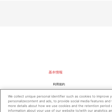
基本情報
利用規約
特定商取引法に基づく表示
We collect unique personal identifier such as cookies to improve 
プライバシーポリシー
personalizecontent and ads, to provide social media features and t
more details about how we use cookies and the retention period o
プライバシーオプション
information about your use of our website to/with our analytics a