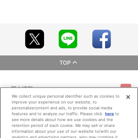
TOP
基本情報
We collect unique personal identifier such as cookies to
improve your experience on our website, to
ご利用情報
利用規約
特定商取引法に基づく表示
プライバシーポリシー
personalizecontent and ads, to provide social media
features and to analyze our traffic. Please click
here
to
see more details about how we use cookies and the
会員メニュー
ご利用ガイド
サイトマップ
お問い合わせ
推奨環境
retention period of each cookie. We may sell or share
プライバシーオプション
会社概要
information about your use of our website to/with our
その他のご案内
analytics and advertising partners, who may combine it