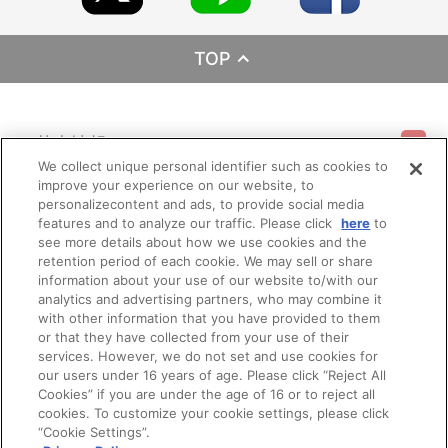
TOP
基本情報
We collect unique personal identifier such as cookies to
improve your experience on our website, to
ご利用情報
personalizecontent and ads, to provide social media
利用規約
特定商取引法に基づく表示
プライバシーポリシー
features and to analyze our traffic. Please click
here
to
see more details about how we use cookies and the
会員メニュー
ご利用ガイド
サイトマップ
お問い合わせ
推奨環境
retention period of each cookie. We may sell or share
プライバシーオプション
会社概要
information about your use of our website to/with our
analytics and advertising partners, who may combine it
その他のご案内
ログイン
会員規約
新規会員登録
Do Not Sell or Share My Personal Information
with other information that you have provided to them
or that they have collected from your use of their
公式X
バンダイナムコフィルムワークス
services. However, we do not set and use cookies for
our users under 16 years of age. Please click “Reject All
Cookies” if you are under the age of 16 or to reject all
cookies. To customize your cookie settings, please click
“Cookie Settings”.