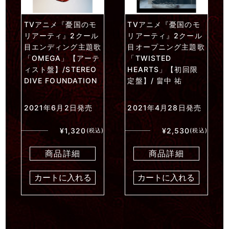
TVアニメ『憂国のモ
TVアニメ『憂国のモ
リアーティ』2クール
リアーティ』2クール
目エンディング主題歌
目オープニング主題歌
「OMEGA」【アーテ
「TWISTED
ィスト盤】/STEREO
HEARTS」【初回限
DIVE FOUNDATION
定盤】/ 畠中 祐
2021年6月2日発売
2021年4月28日発売
¥1,320
¥2,530
(税込)
(税込)
商品詳細
商品詳細
カートに入れる
カートに入れる