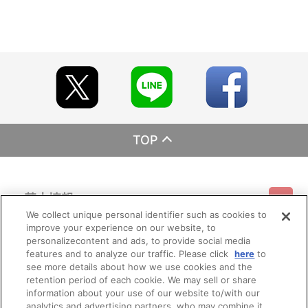
TOP
基本情報
We collect unique personal identifier such as cookies to
improve your experience on our website, to
ご利用情報
利用規約
特定商取引法に基づく表示
プライバシーポリシー
personalizecontent and ads, to provide social media
features and to analyze our traffic. Please click
here
to
see more details about how we use cookies and the
会員メニュー
ご利用ガイド
サイトマップ
お問い合わせ
推奨環境
retention period of each cookie. We may sell or share
プライバシーオプション
会社概要
information about your use of our website to/with our
その他のご案内
analytics and advertising partners, who may combine it