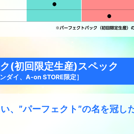
パック(初回限定生産)スペック
イ、A-on STORE限定］
い、”パーフェクト”の名を冠し