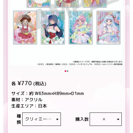
¥770
各
(税込)
サイズ：約 W63mm×H89mm×D1mm
素材：アクリル
生産エリア：日本
種
クリィミーマミ
×
購入数
類