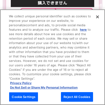
カートに入れる
商品詳細
We collect unique personal identifier such as cookies to
improve your experience on our website, to
personalizecontent and ads, to provide social media
features and to analyze our traffic. Please click
here
to
魔法の姉妹ルルットリリィ フォトグレイ風
see more details about how we use cookies and the
カードセット
retention period of each cookie. We may sell or share
information about your use of our website to/with our
analytics and advertising partners, who may combine it
with other information that you have provided to them
or that they have collected from your use of their
services. However, we do not set and use cookies for
our users under 16 years of age. Please click “Reject All
Cookies” if you are under the age of 16 or to reject all
cookies. To customize your cookie settings, please click
“Cookie Settings”.
Privacy Policy
Do Not Sell or Share My Personal Information
Cookie Settings
Reject All Cookies