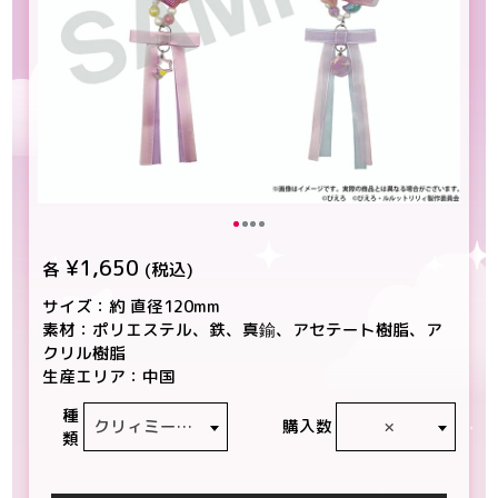
¥1,650
各
(税込)
サイズ：約 直径120mm
素材：ポリエステル、鉄、真鍮、アセテート樹脂、ア
クリル樹脂
生産エリア：中国
種
クリィミーマミ
×
購入数
類