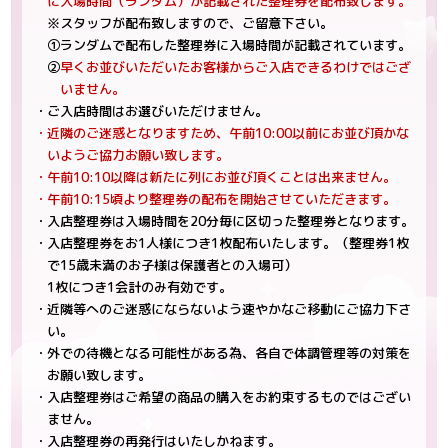
に入場時間（ランダム）が記載された整理券を配布致します。
※スタッフが配布致しますので、ご留意下さい。
①ランダムで配布した整理券に入場時間が記載されています。
②
早くお並びいただいたお客様からご入店できるわけではござ
いません。
・ご入店時間はお選びいただけません。
・近隣のご迷惑となりますため、午前10:00以前にお並び頂かな
いようご協力お願い致します。
・午前10:10以降は新たに列にお並び頂くことは出来ません。
・午前10:15頃より整理券の配布を開始させていただきます。
・入店整理券は入場時間を20分毎に区切った整理券となります。
・入店整理券をお1人様につき1枚配布いたします。（整理券1枚
で15歳未満のお子様は保護者との入場可）
1枚につき1会計のみ有効です。
・近隣等へのご迷惑にならないよう速やかなご移動にご協力下さ
い。
・外での待機となる可能性がある為、各自で体調管理等の対策を
お願い致します。
・入店整理券はご希望の商品の購入をお約束するものではござい
ません。
・入店整理券の再発行はいたしかねます。