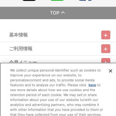
※決済方法「カード決済」を選択時は、2026年7月下旬頃に決済
1. Arise／2. Night Stalkers／3. VIRUS （Refine Mix） ／4.
処理を実施いたします。
EXCAVATION-1／5. Northern Girl／6. Diamond Flight （Refine
2026年7月下旬以降は、ご注文日翌日に決済処理を実施いたし
TOP
Mix） ／7. INGRAM （Refine Mix） ／8. EXCAVATION-2／9. 湾岸
ます。
BREAK／10. POLICE FORCE （Refine Mix） ／11. 後藤喜一の事件
※決済方法「コンビニ決済」「Pay-easy（ペイジー）」を選択時
簿（Refine Mix） ／12. EXCAVATION-3／13. Pre・Heavy Armor
は、2026年7月下旬頃にメールにてお支払方法をご案内させていた
／14. 朝陽の中へ（Refine Mix）
だきます。
基本情報
メールにてご案内させていただきましたお支払期日までに購
DISC 10: HEADGEAR PRESENTS 「機動警察パトレイバー」 CD
入・決済手続きが行われなかった場合は、キャンセル扱いとして手
BOX DELUXE DISC 3
続きをいたします。
1. 世にまれなる天才はいざ知らず……／2. 1998年4月10日／3.
ご利用情報
いかなる理由でも、決済期間の延長は対応できかねます。
利用規約
特定商取引法に基づく表示
プライバシーポリシー
1998年4月13日／4. 1998年4月22日／5. 1998年5月19日／6.
なお、2026年7月下旬以降は、以下の手順でもご確認いただけ
1998年5月20日／7. 1998年6月5日から2週間の記録／8. 1998年6
ます。
月30日／9. 1998年7月7日／10. 1998年7月15日／11. 1998年7月
会員メニュー
（１）A-on STOREにアクセスし、ログインします。
ご利用ガイド
サイトマップ
お問い合わせ
推奨環境
31日／12. 2001年9月28日
プライバシーオプション
会社概要
（２）「マイページ」の「ご注文履歴」を開きます。
We collect unique personal identifier such as cookies to
（３）対象のご注文番号をクリック。
DISC 11: 「機動警察パトレイバー」 CONTACT – 1 & 2
improve your experience on our website, to
その他のご案内
（４）「配送情報」内「決済方法」の「お支払い手続きはこ
ログイン
会員規約
新規会員登録
1.アルフォンス／2. 第2小隊／3. バビロンの影／4. PATLABOR／5.
Do Not Sell or Share My Personal Information
personalizecontent and ads, to provide social media
ちら」から確認します。
そして、夜明け／6. 特車隊マーチ／7. メガロシティ・ポリス／8.
features and to analyze our traffic. Please click
here
to
※お客様都合による決済後のキャンセルはできかねます。
INTERFACE／9. 予兆／10. INGRAM／11. 鋼の矢／12. Lの悲劇／
公式X
バンダイナムコフィルムワークス
see more details about how we use cookies and the
※以下のご注文は、キャンセルさせていただく場合がございま
13. 疾走／14. 二課の一番長い日／15. Believe yourself
retention period of each cookie. We may sell or share
す。
AgainLicensed by Warner Music Japan Inc.
information about your use of our website to/with our
（１）転売、再販売または営利目的の恐れがある注文と判断
した場合
analytics and advertising partners, who may combine it
（２）購入上限のある商品を個人またはグループが繰り返し
with other information that you have provided to them or
他、仕様
注文した場合
that they have collected from your use of their services.