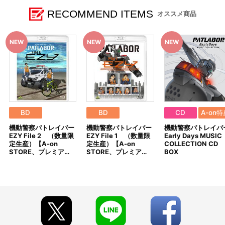
※本商品は準備数に限りがございます。準備数に達した場合、早
期にご注文の受付を終了させていただくことがございます。
RECOMMEND ITEMS
オススメ商品
DISC 7: 1999・PATLABOR THE MOVIE SOUND RENWAL
※「在庫がありません」表示後も、ご注文のキャンセルや支払い
1. 夏の嘲笑 1999 VERSION／2. ヘヴィ・アーマー 1999 VERSION
期限切れが発生した際は販売を再開させていただく場合がございま
／3. 暴走事件 1999 VERSION／4. 虚影の街Ⅰ 1999 VERSION／5.
す。あらかじめご了承ください。
HOS 1999 REMIX／6. 虚影の街Ⅱ 1999 VERSION／7. 政府広報
※仕様等は予告なく変更となる場合がございます。
1999 REMIX／8. GEGE 1999 REMIX／9. 虚影の街Ⅲ 1999
※撮影環境やご利用のモニター環境により、実物と多少異なって
VERSION／10. 虚影の街Ⅳ 1999 VERSION／11. 共鳴 1999
見える場合がございます。
VERSION／12. 出撃命令 1999 VERSION／13. 突入 1999
※商品画像はイメージです。実際の仕様とは異なる場合がござい
VERSION／14. ID:666 1999 REMIX／15. 方舟 1999 VERSION／
ます。あらかじめご了承ください。
16. バベルの崩壊 1999 VERSION／17. 朝陽の中へ 1999 VERSION
※すでにご注文しているかのご確認には、「マイページ」→「ご
／18. Arise／19. Night Stalkers／20. Northern Girl／21. 湾岸
注文履歴」にてご確認いただけます。
BREAK
BD
BD
CD
A-on特
■ご注文・お支払いについて
DISC 8: HEADGEAR PRESENTS 「機動警察パトレイバー」 CD
機動警察パトレイバー
機動警察パトレイバー
機動警察パトレイバ
※ご注文は、１注文につき2個までとなります。
BOX DELUXE DISC 1
EZY File 2 （数量限
EZY File 1 （数量限
Early Days MUSIC
※本商品のご注文はバンダイナムコフィルムワークス公式ショッ
1. 未来派Lovers／2. 機動警察パトレイバー／3. PATLABOR ’99／
定生産）【A-on
定生産）【A-on
COLLECTION CD
プ『A-on STORE』が承り、発送を行います。
STORE、プレミア…
STORE、プレミア…
BOX
4. Close to You／5. 涙のハングルドール／6. Never So Sweet／7.
なお、ご注文には、バンダイナムコフィルムワークス公式ショ
栄光の特車隊～特車隊の歌・完璧版～／8. 整備員の詩／9. Believe
ップ『A-on STORE』の会員登録（無料）が必要となります。
yourself Again／10. SCHAFT!／11. 夜の桜／12. Sail Alone／13. ア
※A-on STOREでの決済方法は「カード決済」「コンビニ決済」
バウトにメランコリー／14. 冷たいくらいが好き／15. Silent…／16.
「Pay-easy（ペイジー）」のみとなります。
INTERFACE／17. 正義が恋人-野明（ノア）のバラード／18. 約束の
※メール受信設定を行っているお客様につきましては、必ず
土地へ
[@bnfw.co.jp]のドメイン指定受信の設定をお願いいたします。
(受信許可の設定を行わないとメールが「迷惑メールフォルダ」
DISC 9: HEADGEAR PRESENTS 「機動警察パトレイバー」 CD
に入る場合や届かない場合がございます。)
BOX DELUXE DISC 2