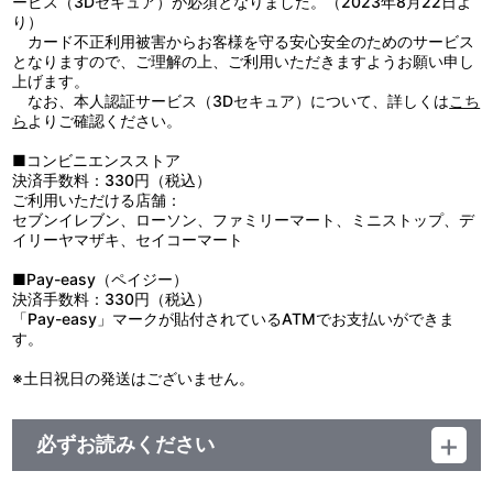
ービス（3Dセキュア）が必須となりました。（2023年8月22日よ
1. 機動警察パトレイバー／2. 涙のハングルドール／3. 夜の桜／4.
り）
Never So Sweet／5. 栄光の特車隊～特車隊の歌・完璧版～／6. 整
カード不正利用被害からお客様を守る安心安全のためのサービス
備員の詩／7. SCHAFT!／8. 正義が恋人〜野明（ノア）のバラード
となりますので、ご理解の上、ご利用いただきますようお願い申し
／9. 未来派Lovers
上げます。
なお、本人認証サービス（3Dセキュア）について、詳しくは
こち
DISC 4: HEADGEAR PRESENTS 「機動警察パトレイバー」 Vol.4
ら
よりご確認ください。
IMAGE SOUNDTRACK ALBUM “INFINITY∞”
1. POLICE FORCE／2. VIRUS／3. SMILE／4. TYPE-XO （ZERO）
■コンビニエンスストア
／5. アバウトにメランコリー／6. 真夜中の逃走／7. コンテナ・ト
決済手数料：330円（税込）
ラック／8. 包囲網／9. ブロッケン／10. レイバーVSレイバー／11.
ご利用いただける店舗：
後藤喜一の事件簿／12. Close to YouDISC 5: HEADGEAR
セブンイレブン、ローソン、ファミリーマート、ミニストップ、デ
PRESENTS 「機動警察パトレイバー」 Vol.5 THE MOVIE
イリーヤマザキ、セイコーマート
ORIGINAL SOUND TRACK ALBUM “INQUEST”1. 夏の嘲笑／2. ヘ
ヴィ・アーマー／3. 暴走事件／4. トマト畑／5. 迫る不安／6. HOS
■Pay-easy（ペイジー）
／7. 虚影の街／8. 政府広報／9. GEGE／10. 共鳴／11. 出撃命令／
決済手数料：330円（税込）
12. 海へ／13. 突入／14. ID:666／15. 方舟／16. バベルの崩壊／17.
「Pay-easy」マークが貼付されているATMでお支払いができま
朝陽の中へ
す。
DISC 6: HEADGEAR PRESENTS 「機動警察パトレイバー」 Vol.6
※土日祝日の発送はございません。
Best Album “INTENTION”
1.PATLABOR ’99／2. INTERFACE／3. Never So Sweet／4. 冷たい
くらいが好き／5. 涙のハングルドール／6. 正義が恋人-野明（ノ
必ずお読みください
ア）のバラード／7. Believe yourself Again （リミックス・ヴァー
ジョン）／8. Close to You／9. Sail Alone／10. Silent…／11. 約束
■商品について
の土地へ（New Mix）