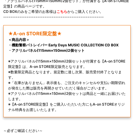
「アクリルパネル(115mm×150mm)2個セット」が付属する【A-on STORE限
定盤】の商品ページです。
CD BOXのみをご希望のお客様は
こちら
からご購入ください。
--------------------------------------------------------
★A-on STORE限定盤★
＜商品内容＞
・機動警察パトレイバー Early Days MUSIC COLLECTION CD BOX
・アクリルパネル(115mm×150mm)2個セット
※アクリルパネル(115mm×150mm)2個セットが付属する【A-on STORE
限定盤】は、A-on STORE限定販売となります。
※数量限定商品となります。規定数に達し次第、販売受付終了となりま
す。
※「在庫がありません」表示後も、ご注文のキャンセルや支払い期限切れ
が発生した際は販売を再開させていただく場合がございます。
※アクリルパネル(115mm×150mm)2個セットは商品と一緒にお届けいた
します。
※【A-on STORE限定盤】をご購入いただいた方にもA-on STOREオリジ
ナル特典をお渡しいたします。
～必ずご確認ください～