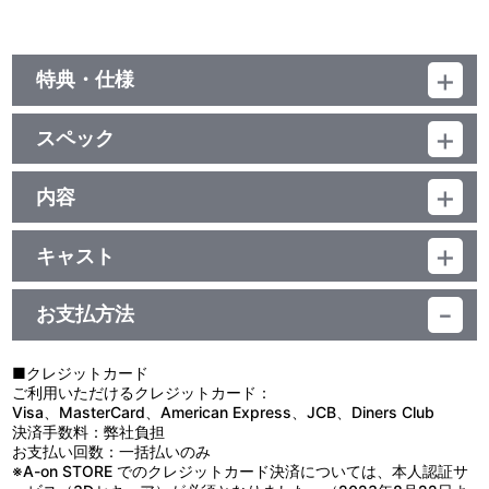
特典・仕様
収録内容（予定）
スペック
DISC 1: ゆうきまさみ原作 「機動警察パトレイバー」 イメージ・サ
ウンドトラック・アルバム Vol.1 “INTERFACE”
品番：LACA-39187s
1. 序章 – Night Stalker／2. 未来派Lovers／3. アルフォンス／4. 第
アルバム
内容
2小隊／5. バビロンの影／6. 出動～PATLABOR／7. そして、夜明け
UHQCD
／8. 冷たいくらいが好き／9. Diamond Flight／10. 4億5千万年の
「アーリーデイズ」から「劇場版1」の音楽集CD11枚を紙ジャケッ
罠／11. 特車隊マーチ／12. 黒い鼓動／13. 幻影の果てに／14. メガ
トにて復刻BOX化！
キャスト
ロシティ・ポリス／15. INTERFACE
2006年発売の「メモリアルコレクション」限定盤以来20年振りの
音楽：川井憲次 他
音楽CD再発売！
DISC 2: ゆうきまさみ原作 「機動警察パトレイバー」 イメージ・
BOXアートは橘田幸雄氏が2026年に描き下ろした「98イングラ
お支払方法
サウンドトラック・アルバム Vol.2 “INTERCEPT”
ム」！
1. 栄光の特車隊／2. 予兆／3. ゆけよ! イングラム／4. 鋼の矢／5.
迫りくる者／6. Lの悲劇／7. がんばれ、後藤隊長／8. N・O・A／9.
LDサイズBOXだった3枚組「イメージカプセルプレゼンツ 機動警察
■クレジットカード
暁のマーチ／10. 疾走／11. 栄光の特車隊～特車隊のうた／12. 冬／
パトレイバー CD BOX DELUXE」も、BOXをCDサイズにリサイズ
ご利用いただけるクレジットカード：
13. あっ軽い人びと／14. INGRAM／15. 推理／16. レヴォリューシ
して収める仕様。リマスターUHQCDで再発売。
Visa、MasterCard、American Express、JCB、Diners Club
ョン／17. 二課の一番長い日／18. Believe yourself Again
決済手数料：弊社負担
【A-on STORE限定盤】は、橘田幸雄氏描き下ろしCD BOXイラス
お支払い回数：一括払いのみ
DISC 3: ゆうきまさみ原作 「機動警察パトレイバー」 Vol.3 SONG
ト「98イングラム」他を使用した、アクリルパネル2個セット付
※A-on STORE でのクレジットカード決済については、本人認証サ
COLLECTION INTERMISSION
き。