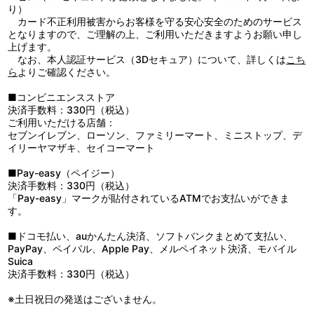
1. 機動警察パトレイバー／2. 涙のハングルドール／3. 夜の桜／4.
り）
Never So Sweet／5. 栄光の特車隊～特車隊の歌・完璧版～／6. 整
カード不正利用被害からお客様を守る安心安全のためのサービス
備員の詩／7. SCHAFT!／8. 正義が恋人〜野明（ノア）のバラード
となりますので、ご理解の上、ご利用いただきますようお願い申し
／9. 未来派Lovers
上げます。
なお、本人認証サービス（3Dセキュア）について、詳しくは
こち
DISC 4: HEADGEAR PRESENTS 「機動警察パトレイバー」 Vol.4
ら
よりご確認ください。
IMAGE SOUNDTRACK ALBUM “INFINITY∞”
1. POLICE FORCE／2. VIRUS／3. SMILE／4. TYPE-XO （ZERO）
■コンビニエンスストア
／5. アバウトにメランコリー／6. 真夜中の逃走／7. コンテナ・ト
決済手数料：330円（税込）
ラック／8. 包囲網／9. ブロッケン／10. レイバーVSレイバー／11.
ご利用いただける店舗：
後藤喜一の事件簿／12. Close to YouDISC 5: HEADGEAR
セブンイレブン、ローソン、ファミリーマート、ミニストップ、デ
PRESENTS 「機動警察パトレイバー」 Vol.5 THE MOVIE
イリーヤマザキ、セイコーマート
ORIGINAL SOUND TRACK ALBUM “INQUEST”1. 夏の嘲笑／2. ヘ
ヴィ・アーマー／3. 暴走事件／4. トマト畑／5. 迫る不安／6. HOS
■Pay-easy（ペイジー）
／7. 虚影の街／8. 政府広報／9. GEGE／10. 共鳴／11. 出撃命令／
決済手数料：330円（税込）
12. 海へ／13. 突入／14. ID:666／15. 方舟／16. バベルの崩壊／17.
「Pay-easy」マークが貼付されているATMでお支払いができま
朝陽の中へ
す。
DISC 6: HEADGEAR PRESENTS 「機動警察パトレイバー」 Vol.6
■ドコモ払い、auかんたん決済、ソフトバンクまとめて支払い、
Best Album “INTENTION”
PayPay、ペイパル、Apple Pay、メルペイネット決済、モバイル
1.PATLABOR ’99／2. INTERFACE／3. Never So Sweet／4. 冷たい
Suica
くらいが好き／5. 涙のハングルドール／6. 正義が恋人-野明（ノ
決済手数料：330円（税込）
ア）のバラード／7. Believe yourself Again （リミックス・ヴァー
ジョン）／8. Close to You／9. Sail Alone／10. Silent…／11. 約束
※土日祝日の発送はございません。
の土地へ（New Mix）