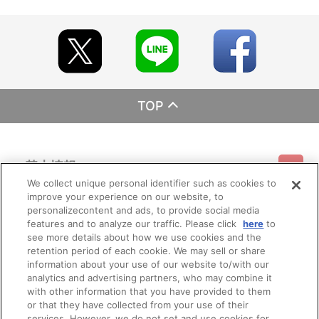
「Pay-easy（ペイジー）」「WEB・スマホ決済」のみとなりま
1. Arise／2. Night Stalkers／3. VIRUS （Refine Mix） ／4.
す。
EXCAVATION-1／5. Northern Girl／6. Diamond Flight （Refine
※メール受信設定を行っているお客様につきましては、必ず
Mix） ／7. INGRAM （Refine Mix） ／8. EXCAVATION-2／9. 湾岸
[@bnfw.co.jp]のドメイン指定受信の設定をお願いいたします。
BREAK／10. POLICE FORCE （Refine Mix） ／11. 後藤喜一の事件
(受信許可の設定を行わないとメールが「迷惑メールフォルダ」
簿（Refine Mix） ／12. EXCAVATION-3／13. Pre・Heavy Armor
に入る場合や届かない場合がございます。)
／14. 朝陽の中へ（Refine Mix）
※決済方法「カード決済」を選択時は、2026年7月下旬頃に決済
処理を実施いたします。
DISC 10: HEADGEAR PRESENTS 「機動警察パトレイバー」 CD
2026年7月下旬以降は、ご注文日翌日に決済処理を実施いたし
TOP
BOX DELUXE DISC 3
ます。
1. 世にまれなる天才はいざ知らず……／2. 1998年4月10日／3.
※決済方法「コンビニ決済」「Pay-easy（ペイジー）」を選択時
1998年4月13日／4. 1998年4月22日／5. 1998年5月19日／6.
は、2026年7月下旬頃にメールにてお支払方法をご案内させていた
1998年5月20日／7. 1998年6月5日から2週間の記録／8. 1998年6
だきます。
月30日／9. 1998年7月7日／10. 1998年7月15日／11. 1998年7月
基本情報
メールにてご案内させていただきましたお支払期日までに購
31日／12. 2001年9月28日
入・決済手続きが行われなかった場合は、キャンセル扱いとして手
We collect unique personal identifier such as cookies to
続きをいたします。
improve your experience on our website, to
DISC 11: 「機動警察パトレイバー」 CONTACT – 1 & 2
ご利用情報
いかなる理由でも、決済期間の延長は対応できかねます。
利用規約
特定商取引法に基づく表示
プライバシーポリシー
personalizecontent and ads, to provide social media
1.アルフォンス／2. 第2小隊／3. バビロンの影／4. PATLABOR／5.
なお、2026年7月下旬以降は、以下の手順でもご確認いただけ
features and to analyze our traffic. Please click
here
to
そして、夜明け／6. 特車隊マーチ／7. メガロシティ・ポリス／8.
ます。
see more details about how we use cookies and the
INTERFACE／9. 予兆／10. INGRAM／11. 鋼の矢／12. Lの悲劇／
会員メニュー
（１）A-on STOREにアクセスし、ログインします。
ご利用ガイド
サイトマップ
お問い合わせ
推奨環境
13. 疾走／14. 二課の一番長い日／15. Believe yourself
retention period of each cookie. We may sell or share
プライバシーオプション
会社概要
（２）「マイページ」の「ご注文履歴」を開きます。
AgainLicensed by Warner Music Japan Inc.
information about your use of our website to/with our
（３）対象のご注文番号をクリック。
analytics and advertising partners, who may combine it
その他のご案内
（４）「配送情報」内「決済方法」の「お支払い手続きはこ
ログイン
会員規約
新規会員登録
Do Not Sell or Share My Personal Information
with other information that you have provided to them
ちら」から確認します。
他、仕様
or that they have collected from your use of their
※決済方法「WEB・スマホ決済」を選択時は、即時決済処理を実
公式X
バンダイナムコフィルムワークス
services. However, we do not set and use cookies for