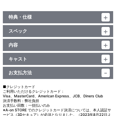
特典・仕様
収録内容（予定）
スペック
DISC 1: ゆうきまさみ原作 「機動警察パトレイバー」 イメージ・サ
ウンドトラック・アルバム Vol.1 “INTERFACE”
品番：LACA-39187
1. 序章 – Night Stalker／2. 未来派Lovers／3. アルフォンス／4. 第
ジャンル：国内アニメ音楽
内容
2小隊／5. バビロンの影／6. 出動～PATLABOR／7. そして、夜明け
アルバム
／8. 冷たいくらいが好き／9. Diamond Flight／10. 4億5千万年の
制作年度：2026年
UHQCD
罠／11. 特車隊マーチ／12. 黒い鼓動／13. 幻影の果てに／14. メガ
キャスト
ロシティ・ポリス／15. INTERFACE
「アーリーデイズ」から「劇場版1」の音楽集CD11枚を紙ジャケッ
音楽：川井憲次 他
トにて復刻BOX化！
DISC 2: ゆうきまさみ原作 「機動警察パトレイバー」 イメージ・
2006年発売の「メモリアルコレクション」限定盤以来20年振りの
お支払方法
サウンドトラック・アルバム Vol.2 “INTERCEPT”
音楽CD再発売！
1. 栄光の特車隊／2. 予兆／3. ゆけよ! イングラム／4. 鋼の矢／5.
BOXアートは橘田幸雄氏が2026年に描き下ろした「98イングラ
迫りくる者／6. Lの悲劇／7. がんばれ、後藤隊長／8. N・O・A／9.
ム」！
■クレジットカード
暁のマーチ／10. 疾走／11. 栄光の特車隊～特車隊のうた／12. 冬／
ご利用いただけるクレジットカード：
13. あっ軽い人びと／14. INGRAM／15. 推理／16. レヴォリューシ
LDサイズBOXだった3枚組「イメージカプセルプレゼンツ 機動警察
Visa、MasterCard、American Express、JCB、Diners Club
ョン／17. 二課の一番長い日／18. Believe yourself Again
パトレイバー CD BOX DELUXE」も、BOXをCDサイズにリサイズ
決済手数料：弊社負担
して収める仕様。リマスターUHQCDで再発売。
お支払い回数：一括払いのみ
DISC 3: ゆうきまさみ原作 「機動警察パトレイバー」 Vol.3 SONG
※A-on STORE でのクレジットカード決済については、本人認証サ
COLLECTION INTERMISSION
ービス（3Dセキュア）が必須となりました。（2023年8月22日よ