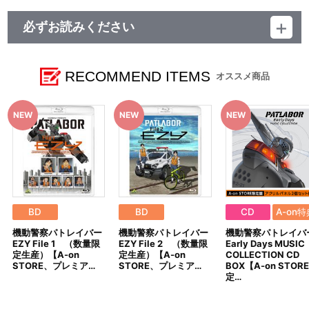
DISC 7: 1999・PATLABOR THE MOVIE SOUND RENWAL
必ずお読みください
1. 夏の嘲笑 1999 VERSION／2. ヘヴィ・アーマー 1999 VERSION
／3. 暴走事件 1999 VERSION／4. 虚影の街Ⅰ 1999 VERSION／5.
■商品について
HOS 1999 REMIX／6. 虚影の街Ⅱ 1999 VERSION／7. 政府広報
※本商品は準備数に限りがございます。準備数に達した場合、早
1999 REMIX／8. GEGE 1999 REMIX／9. 虚影の街Ⅲ 1999
期にご注文の受付を終了させていただくことがございます。
RECOMMEND ITEMS
オススメ商品
VERSION／10. 虚影の街Ⅳ 1999 VERSION／11. 共鳴 1999
※「在庫がありません」表示後も、ご注文のキャンセルや支払い
VERSION／12. 出撃命令 1999 VERSION／13. 突入 1999
期限切れが発生した際は販売を再開させていただく場合がございま
VERSION／14. ID:666 1999 REMIX／15. 方舟 1999 VERSION／
す。あらかじめご了承ください。
16. バベルの崩壊 1999 VERSION／17. 朝陽の中へ 1999 VERSION
※仕様等は予告なく変更となる場合がございます。
／18. Arise／19. Night Stalkers／20. Northern Girl／21. 湾岸
※撮影環境やご利用のモニター環境により、実物と多少異なって
BREAK
見える場合がございます。
※商品画像はイメージです。実際の仕様とは異なる場合がござい
DISC 8: HEADGEAR PRESENTS 「機動警察パトレイバー」 CD
ます。あらかじめご了承ください。
BOX DELUXE DISC 1
※すでにご注文しているかのご確認には、「マイページ」→「ご
1. 未来派Lovers／2. 機動警察パトレイバー／3. PATLABOR ’99／
注文履歴」にてご確認いただけます。
4. Close to You／5. 涙のハングルドール／6. Never So Sweet／7.
BD
BD
CD
A-on特
栄光の特車隊～特車隊の歌・完璧版～／8. 整備員の詩／9. Believe
■ご注文・お支払いについて
yourself Again／10. SCHAFT!／11. 夜の桜／12. Sail Alone／13. ア
機動警察パトレイバー
機動警察パトレイバー
機動警察パトレイバ
※ご注文は、１注文につき2個までとなります。
バウトにメランコリー／14. 冷たいくらいが好き／15. Silent…／16.
EZY File 1 （数量限
EZY File 2 （数量限
Early Days MUSIC
※本商品のご注文はバンダイナムコフィルムワークス公式ショッ
INTERFACE／17. 正義が恋人-野明（ノア）のバラード／18. 約束の
定生産）【A-on
定生産）【A-on
COLLECTION CD
プ『A-on STORE』が承り、発送を行います。
STORE、プレミア…
STORE、プレミア…
BOX【A-on STOR
土地へ
なお、ご注文には、バンダイナムコフィルムワークス公式ショ
定…
ップ『A-on STORE』の会員登録（無料）が必要となります。
DISC 9: HEADGEAR PRESENTS 「機動警察パトレイバー」 CD
※A-on STOREでの決済方法は「カード決済」「コンビニ決済」
BOX DELUXE DISC 2