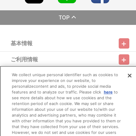
※「在庫がありません」表示後も、ご注文のキャンセルや支払い
期限切れが発生した際は販売を再開させていただく場合がございま
す。あらかじめご了承ください。
TOP
※仕様等は予告なく変更となる場合がございます。
※撮影環境やご利用のモニター環境により、実物と多少異なって
見える場合がございます。
※商品画像はイメージです。実際の仕様とは異なる場合がござい
基本情報
ます。あらかじめご了承ください。
※今後店頭・劇場・催事などで販売する場合がございます。
ご利用情報
■ご注文・お支払いについて
利用規約
特定商取引法に基づく表示
プライバシーポリシー
※本商品のご注文はバンダイナムコフィルムワークス公式ショッ
プ「A-on STORE」が承り、発送を行います。
会員メニュー
We collect unique personal identifier such as cookies to
なお、ご注文には、バンダイナムコフィルムワークス公式ショ
ご利用ガイド
サイトマップ
お問い合わせ
推奨環境
プライバシーオプション
会社概要
improve your experience on our website, to
ップ「A-on STORE」の会員登録（無料）が必要となります。
personalizecontent and ads, to provide social media
※決済方法は「カード決済」、「コンビニ決済」、「Pay-
その他のご案内
easy（ペイジー）」、「WEB・スマホ決済」のみとなります。
features and to analyze our traffic. Please click
here
to
ログイン
会員規約
新規会員登録
Do Not Sell or Share My Personal Information
※決済方法「カード決済」を選択時は、ご注文翌日までに決済処
see more details about how we use cookies and the
理を実施いたします。
retention period of each cookie. We may sell or share
公式X
バンダイナムコフィルムワークス
※決済方法「コンビニ決済・Pay-easy（ペイジー）」の場合は、
information about your use of our website to/with our
ご注文日翌日までにお支払いに関するメールが送信されます。
analytics and advertising partners, who may combine it
あらかじめ「bnfw.co.jp」からのメール受信を許可してくださ
with other information that you have provided to them or
い。
that they have collected from your use of their services.
もし、メールが受信できなかった場合は、ご注文日翌日の午前
However, we do not set and use cookies for our users
9時以降に、「マイページ」→「ご注文履歴」にアクセスし、対象