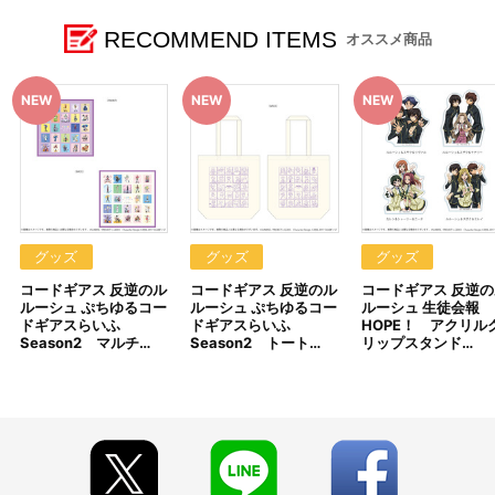
多くのお客様にお買い求めいただくため、下記の数量制限を設けさ
せていただきます。あらかじめご了承ください。
RECOMMEND ITEMS
オススメ商品
◆おひとり様1会計につき10セット(10BOX)まで
ぷちゆるコードギアスらいふSeason2 ダイカットステッカー vol.1
／vol.2：10セットまで
ぷちゆるコードギアスらいふSeason2 スクエア缶バッジ vol.1／
vol.2：10BOXまで
生徒会報HOPE！ ルルーシュオンリー缶バッジ vol.1／vol.2：
10BOXまで
生徒会報HOPE！ クリアカード vol.1／vol.2：10セットまで
◆おひとり様1会計につき3個まで
グッズ
グッズ
グッズ
上記以外の商品
コードギアス 反逆のル
コードギアス 反逆のル
コードギアス 反逆の
ルーシュ ぷちゆるコー
ルーシュ ぷちゆるコー
ルーシュ 生徒会報
【ご注意（必ずお読みください）】
ドギアスらいふ
ドギアスらいふ
HOPE！ アクリル
■商品について
Season2 マルチ…
Season2 トート…
リップスタンド…
※本商品は、2025年6月28日（土）～7月21日（月・祝）アトレ
秋葉原１「A-on STORE出張版」スペース内にて開催の『「コード
ギアス 反逆のルルーシュ」ぷちゆるコードギアスらいふ・生徒会報
HOPE！POP UP SHOP』グッズとなります。
※本商品は準備数に限りがございます。準備数に達した場合、早
期にご注文の受付を終了させていただくことがございます。
※ご要望多数の場合、お届け時期を変更し、再度受注を行うこと
がございます。