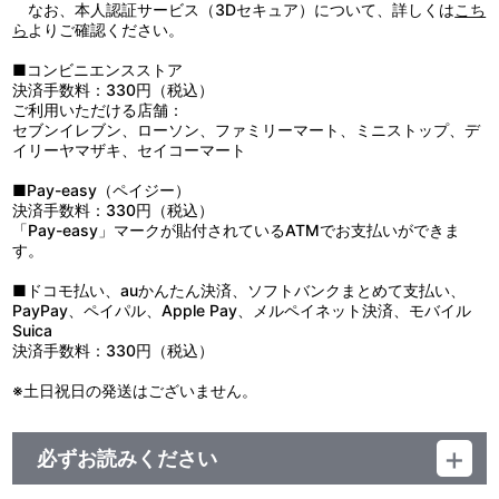
色・変形・破損の原因になりますのでお避けください。
なお、本人認証サービス（3Dセキュア）について、詳しくは
こち
ら
よりご確認ください。
■コンビニエンスストア
決済手数料：330円（税込）
ご利用いただける店舗：
セブンイレブン、ローソン、ファミリーマート、ミニストップ、デ
イリーヤマザキ、セイコーマート
■Pay-easy（ペイジー）
決済手数料：330円（税込）
「Pay-easy」マークが貼付されているATMでお支払いができま
す。
■ドコモ払い、auかんたん決済、ソフトバンクまとめて支払い、
PayPay、ペイパル、Apple Pay、メルペイネット決済、モバイル
Suica
決済手数料：330円（税込）
※土日祝日の発送はございません。
必ずお読みください
■購入制限