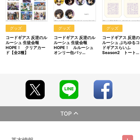
生徒会報HOPE！ ルルーシュオンリー缶バッジ vol.1／vol.2：
10BOXまで
生徒会報HOPE！ クリアカード vol.1／vol.2：10セットまで
◆おひとり様1会計につき3個まで
グッズ
グッズ
グッズ
上記以外の商品
コードギアス 反逆のル
コードギアス 反逆のル
コードギアス 反逆の
ルーシュ 生徒会報
ルーシュ 生徒会報
ルーシュ ぷちゆるコ
【ご注意（必ずお読みください）】
HOPE！ クリアカー
HOPE！ ルルーシュ
ドギアスらいふ
■商品について
ド【全2種】
オンリー缶バッ…
Season2 トート…
※本商品は、2025年6月28日（土）～7月21日（月・祝）アトレ
秋葉原１「A-on STORE出張版」スペース内にて開催の『「コード
ギアス 反逆のルルーシュ」ぷちゆるコードギアスらいふ・生徒会報
HOPE！POP UP SHOP』グッズとなります。
※本商品は準備数に限りがございます。準備数に達した場合、早
期にご注文の受付を終了させていただくことがございます。
※ご要望多数の場合、お届け時期を変更し、再度受注を行うこと
がございます。
※「在庫がありません」表示後も、ご注文のキャンセルや支払い
期限切れが発生した際は販売を再開させていただく場合がございま
す。あらかじめご了承ください。
TOP
※仕様等は予告なく変更となる場合がございます。
※撮影環境やご利用のモニター環境により、実物と多少異なって
見える場合がございます。
※商品画像はイメージです。実際の仕様とは異なる場合がござい