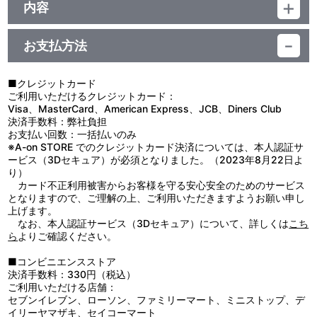
ジャンル：その他
内容
素材：合成皮革、ポリエステル、鉄
【使用上の注意】
サイズ：約 W150mm×H105mm×D7mm
●本来の用途以外で使用しないでください。
生産国：中国
お支払方法
●思わぬ事故のおそれがありますので、乳幼児または小さなお子様
には絶対に与えないでください。
●火気や熱源に近づけないでください。
■クレジットカード
●過度に重いものや、とがったものを入れたり、無理に詰め込むと
ご利用いただけるクレジットカード：
破損の原因になりますのでお避けください。
Visa、MasterCard、American Express、JCB、Diners Club
●濡れたり湿った状態での使用や摩擦により色落ちや色移りのおそ
決済手数料：弊社負担
れがありますのでご注意ください。濡れた場合は、よく拭き取り、
お支払い回数：一括払いのみ
形を整えた上で陰干ししてください。
※A-on STORE でのクレジットカード決済については、本人認証サ
●洗濯はできません。汚れた場合は水または薄めた中性洗剤を含ま
ービス（3Dセキュア）が必須となりました。（2023年8月22日よ
せ、固く絞った布でやさしく拭いてください。塩素系洗剤、漂白剤
り）
の使用はお避けください。
カード不正利用被害からお客様を守る安心安全のためのサービス
●アイロンはお避けください。
となりますので、ご理解の上、ご利用いただきますようお願い申し
●ベンジンやシンナーなどの溶剤やアルコールの使用や付着は、変
上げます。
色や変形の原因になりますのでお避けください。
なお、本人認証サービス（3Dセキュア）について、詳しくは
こち
●高温多湿を避け、風通しの良い場所で保管してください。
ら
よりご確認ください。
●お子様の手の届かないところに保管してください。
●直射日光及び紫外線が長期間あたる場所での保管は変色や劣化の
■コンビニエンスストア
原因になりますのでお避けください。
決済手数料：330円（税込）
ご利用いただける店舗：
セブンイレブン、ローソン、ファミリーマート、ミニストップ、デ
イリーヤマザキ、セイコーマート