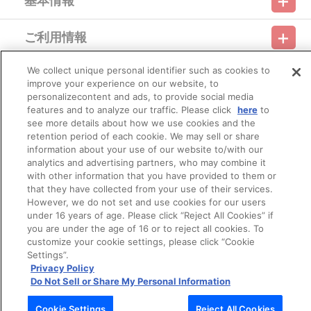
基本情報
ます。あらかじめご了承ください。
※今後店頭・劇場・催事などで販売する場合がございます。
ご利用情報
■ご注文・お支払いについて
利用規約
特定商取引法に基づく表示
プライバシーポリシー
※本商品のご注文はバンダイナムコフィルムワークス公式ショッ
プ「A-on STORE」が承り、発送を行います。
We collect unique personal identifier such as cookies to
会員メニュー
なお、ご注文には、バンダイナムコフィルムワークス公式ショ
ご利用ガイド
サイトマップ
お問い合わせ
推奨環境
improve your experience on our website, to
プライバシーオプション
会社概要
ップ「A-on STORE」の会員登録（無料）が必要となります。
personalizecontent and ads, to provide social media
※決済方法は「カード決済」、「コンビニ決済」、「Pay-
その他のご案内
features and to analyze our traffic. Please click
here
to
easy（ペイジー）」、「WEB・スマホ決済」のみとなります。
ログイン
会員規約
新規会員登録
Do Not Sell or Share My Personal Information
see more details about how we use cookies and the
※決済方法「カード決済」を選択時は、ご注文翌日までに決済処
retention period of each cookie. We may sell or share
理を実施いたします。
公式X
バンダイナムコフィルムワークス
information about your use of our website to/with our
※決済方法「コンビニ決済・Pay-easy（ペイジー）」の場合は、
ご注文日翌日までにお支払いに関するメールが送信されます。
analytics and advertising partners, who may combine it
あらかじめ「bnfw.co.jp」からのメール受信を許可してくださ
with other information that you have provided to them or
い。
that they have collected from your use of their services.
もし、メールが受信できなかった場合は、ご注文日翌日の午前
However, we do not set and use cookies for our users
9時以降に、「マイページ」→「ご注文履歴」にアクセスし、対象
under 16 years of age. Please click “Reject All Cookies” if
のご注文番号をクリックすることで、「配送情報」内「決済方法」
you are under the age of 16 or to reject all cookies. To
の「お支払い手続きはこちら」からご確認いただくことができま
customize your cookie settings, please click “Cookie
す。
© Bandai Namco Filmworks Inc. All Rights Reserved.
Settings”.
なお、メールにてご案内させていただきましたお支払期日まで
Privacy Policy
に購入・決済手続きが行われなかった場合は、キャンセル扱いとし
Do Not Sell or Share My Personal Information
て手続きを致します。
いかなる理由でも、決済期間の延長は対応出来かねます。
Cookie Settings
Reject All Cookies