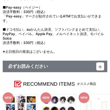
■Pay-easy（ペイジー）
決済手数料：330円（税込）
「Pay-easy」マークが貼付されているATMでお支払いができま
す。
■ドコモ払い、auかんたん決済、ソフトバンクまとめて支払い、
PayPay、ペイパル、Apple Pay、メルペイネット決済、モバイル
Suica
決済手数料：330円（税込）
※土日祝日の発送はございません。
必ずお読みください
■購入制限
多くのお客様にお買い求めいただくため、下記の数量制限を設けさ
せていただきます。あらかじめご了承ください。
RECOMMEND ITEMS
オススメ商品
◆おひとり様1会計につき10セット(10BOX)まで
ぷちゆるコードギアスらいふSeason2 ダイカットステッカー vol.1
／vol.2：10セットまで
ぷちゆるコードギアスらいふSeason2 スクエア缶バッジ vol.1／
vol.2：10BOXまで