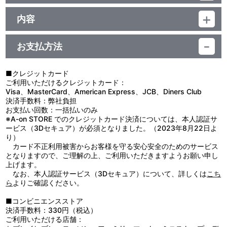
品番：TU-13015
ジャンル：クッション
内容
素材：ポリエステル
【使用上の注意】
サイズ：約 H43cm×W32cm×D12cm以内
●本来の用途以外で使用しないでください。
生産国：日本
お支払方法
●クッション本体を投げたり、踏みつけたり、強い圧力をかけます
と破裂する場合がございますので、ご注意ください。
●高温多湿、直射日光および紫外線が長期間あたる場所での使用や
■クレジットカード
保管は変色や劣化のおそれがありますのでお避けください。
ご利用いただけるクレジットカード：
●火気や熱源に近づけないでください。
Visa、MasterCard、American Express、JCB、Diners Club
●とがったもので傷つけないでください。
決済手数料：弊社負担
●使用状況や保管状態により、中身が劣化するおそれがあります。
お支払い回数：一括払いのみ
●洗濯はできません。汚れた場合は水または薄めた中性洗剤を含ま
※A-on STORE でのクレジットカード決済については、本人認証サ
せた布などで軽くたたき、直ちに汚れを拭きとってください。
ービス（3Dセキュア）が必須となりました。（2023年8月22日よ
り）
カード不正利用被害からお客様を守る安心安全のためのサービス
となりますので、ご理解の上、ご利用いただきますようお願い申し
上げます。
なお、本人認証サービス（3Dセキュア）について、詳しくは
こち
ら
よりご確認ください。
■コンビニエンスストア
決済手数料：330円（税込）
ご利用いただける店舗：