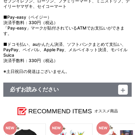
セブンイレブン、ローソン、ファミリーマート、ミニストップ、デ
イリーヤマザキ、セイコーマート
■Pay-easy（ペイジー）
決済手数料：330円（税込）
「Pay-easy」マークが貼付されているATMでお支払いができま
す。
■ドコモ払い、auかんたん決済、ソフトバンクまとめて支払い、
PayPay、ペイパル、Apple Pay、メルペイネット決済、モバイル
Suica
決済手数料：330円（税込）
※土日祝日の発送はございません。
必ずお読みください
＜【『鎧伝サムライトルーパー』POP UP SHOP in AMNIBUS
STORE 事後通販（2026年3月下旬発送）】＞
RECOMMEND ITEMS
オススメ商品
■注文受付期間：2025年11月28日（金）12:00 ～ 2025年12月31
日（水）23:59
■発送予定：2026年3月下旬