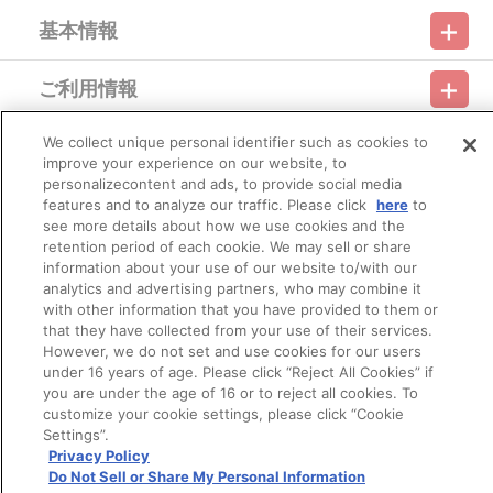
→「ご注文履歴」にてご確認いただけます。
基本情報
■ご注文・お支払いについて
※ご注文は、おひとり様２点までとなります。
ご利用情報
※「『鎧伝サムライトルーパー』POP UP SHOP in AMNIBUS
利用規約
特定商取引法に基づく表示
プライバシーポリシー
STORE 事後通販」の商品以外との買い合わせはできません。
※A-on STOREでの決済方法は「カード決済」、「コンビニ決
We collect unique personal identifier such as cookies to
会員メニュー
済」、「Pay-easy（ペイジー）」、「WEB・スマホ決済」のみと
ご利用ガイド
サイトマップ
お問い合わせ
推奨環境
improve your experience on our website, to
プライバシーオプション
会社概要
なります。
personalizecontent and ads, to provide social media
※メール受信設定を行っているお客様につきましては、必ず
その他のご案内
features and to analyze our traffic. Please click
here
to
[@bnfw.co.jp]のドメイン指定受信の設定をお願いいたします。
ログイン
会員規約
新規会員登録
Do Not Sell or Share My Personal Information
see more details about how we use cookies and the
(受信許可の設定を行わないとメールが「迷惑メールフォル
retention period of each cookie. We may sell or share
ダ」に入る場合や届かない場合がございます。)
公式X
バンダイナムコフィルムワークス
※決済方法「カード決済」を選択時は、2026年1月1日（木）以
information about your use of our website to/with our
降に決済処理を実施いたします。
analytics and advertising partners, who may combine it
ただし、早期に商品の準備数に達した場合は、同締切日より
with other information that you have provided to them or
前に決済をさせていただく場合がございます。あらかじめご了承く
that they have collected from your use of their services.
ださい。
However, we do not set and use cookies for our users
※決済方法「コンビニ決済」、「Pay-easy（ペイジー）」を選
under 16 years of age. Please click “Reject All Cookies” if
択時は、メールにてご案内させていただきましたお支払期日までに
you are under the age of 16 or to reject all cookies. To
購入・決済手続きが行われなかった場合は、キャンセル扱い
customize your cookie settings, please click “Cookie
として手続きを致します。
© Bandai Namco Filmworks Inc. All Rights Reserved.
Settings”.
いかなる理由でも、決済期間の延長は対応出来かねます。
Privacy Policy
なお、ご注文日翌日以降は、以下の手順でもご確認いただけ
Do Not Sell or Share My Personal Information
ます。