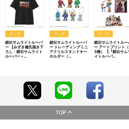
【商品の取り扱い】
・サンライズストア（https://p-bandai.jp/sunrise-store/）
・A-on STORE（https://a-onstore.jp/）
・他、一般店舗
※イベント会場・催事会場や海外等で販売する場合がありま
す。
グッズ
グッズ
グッズ
※詳細は公式サイト等でご案内致します。
鎧伝サムライトルーパ
鎧伝サムライトルーパ
鎧伝サムライトルー
ー 【みずき健氏描き下
ー トレーディングミニ
ー アートプリント（
【ご注意（必ずお読みください）】
ろし：鎧伝サムライト
アクリルスタンドキー
3種） 【『鎧伝サム
■商品について
ルーパー＜…
ホルダー（…
イトルーパ…
※本商品は、2025年11月7日（金）より「『鎧伝サムライトル
ーパー』POP UP SHOP in AMNIBUS STORE」会場等にて販売され
た商品と同じ仕様となります。
※本商品は、サンライズストア 他、一般店舗にて販売される商
品と同じ仕様となります。
※本商品は準備数に限りがございます。準備数に達した場合、
早期にご注文の受付を終了させていただくことがございます。
※ご要望多数の場合、お届け時期を変更し、再度受注を行うこ
とがございます。
※撮影環境やご利用のモニター環境により、実物と多少異なっ
て見える場合がございます。
TOP
※商品画像はイメージです。実際の商品仕様が異なる場合がご
ざいます。あらかじめご了承ください。
※すでにご注文しているかのご確認には、「マイページ」