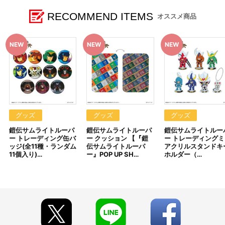
STORE 事後通販（2026年3月下旬発送）】＞
RECOMMEND ITEMS
オススメ商品
■注文受付期間：2025年11月28日（金）12:00 ～ 2025年12月31
日（水）23:59
■発送予定：2026年3月下旬
【商品の取り扱い】
・サンライズストア（https://p-bandai.jp/sunrise-store/）
・A-on STORE（https://a-onstore.jp/）
・他、一般店舗
※イベント会場・催事会場や海外等で販売する場合がありま
す。
グッズ
グッズ
グッズ
※詳細は公式サイト等でご案内致します。
鎧伝サムライトルーパ
鎧伝サムライトルーパ
鎧伝サムライトルー
ー トレーディング缶バ
ー クッション 【『鎧
ー トレーディングミ
【ご注意（必ずお読みください）】
ッジ(全11種・ランダム
伝サムライトルーパ
アクリルスタンドキ
■商品について
11個入り)…
ー』POP UP SH…
ホルダー（…
※本商品は、2025年11月7日（金）より「『鎧伝サムライトル
ーパー』POP UP SHOP in AMNIBUS STORE」会場等にて販売され
た商品と同じ仕様となります。
※本商品は、サンライズストア 他、一般店舗にて販売される商
品と同じ仕様となります。
※本商品は準備数に限りがございます。準備数に達した場合、
早期にご注文の受付を終了させていただくことがございます。
※ご要望多数の場合、お届け時期を変更し、再度受注を行うこ