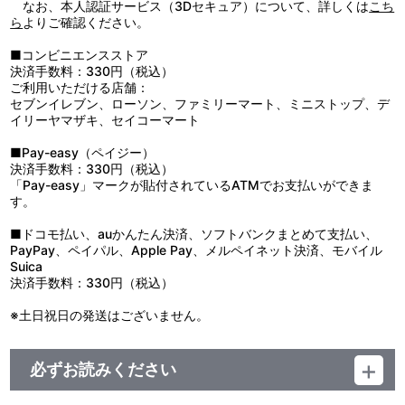
色・変形・破損の原因になりますのでお避けください。
なお、本人認証サービス（3Dセキュア）について、詳しくは
こち
ら
よりご確認ください。
■コンビニエンスストア
決済手数料：330円（税込）
ご利用いただける店舗：
セブンイレブン、ローソン、ファミリーマート、ミニストップ、デ
イリーヤマザキ、セイコーマート
■Pay-easy（ペイジー）
決済手数料：330円（税込）
「Pay-easy」マークが貼付されているATMでお支払いができま
す。
■ドコモ払い、auかんたん決済、ソフトバンクまとめて支払い、
PayPay、ペイパル、Apple Pay、メルペイネット決済、モバイル
Suica
決済手数料：330円（税込）
※土日祝日の発送はございません。
必ずお読みください
＜【『鎧伝サムライトルーパー』POP UP SHOP in AMNIBUS