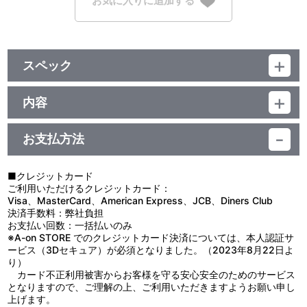
お気に入りに追加する
スペック
品番：TU-13008,TU-13009,TU-13010,TU-13011,TU-13012,TU-
13013,TU-13014
内容
ジャンル：アクリルキーホルダー、アクリルスタンド
【使用上の注意】
素材：アクリル、鉄
●本来の用途以外で使用しないでください。
サイズ：約 H52mm×W60mm以内
お支払方法
●思わぬ事故のおそれがありますので、乳幼児または小さなお子様
生産国：日本
には絶対に与えないでください。
●小さい部品があります。ちっ息などの恐れがありますので、口の
■クレジットカード
中には絶対に入れないでください。
ご利用いただけるクレジットカード：
●ケガや破損の原因になることがありますので、重いものをぶら下
Visa、MasterCard、American Express、JCB、Diners Club
げたり、無理に引っ張ったりしないでください。
決済手数料：弊社負担
●高温多湿、直射日光を避け、お子様の手の届かないところに保管
お支払い回数：一括払いのみ
してください。
※A-on STORE でのクレジットカード決済については、本人認証サ
●商品の特性上、とがった部分があります。取り扱いには十分ご注
ービス（3Dセキュア）が必須となりました。（2023年8月22日よ
意ください。
り）
●汚れた場合は、水や薄めた中性洗剤を含ませ固く絞った布でやさ
カード不正利用被害からお客様を守る安心安全のためのサービス
しく拭きとってください。
となりますので、ご理解の上、ご利用いただきますようお願い申し
●ベンジンやシンナー、アルコール系溶剤などを使用しますと、変
上げます。