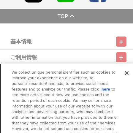
とがございます。
※撮影環境やご利用のモニター環境により、実物と多少異なっ
て見える場合がございます。
TOP
※商品画像はイメージです。実際の商品仕様が異なる場合がご
ざいます。あらかじめご了承ください。
※すでにご注文しているかのご確認には、「マイページ」
→「ご注文履歴」にてご確認いただけます。
基本情報
■ご注文・お支払いについて
※ご注文は、おひとり様２点までとなります。
ご利用情報
※「『鎧伝サムライトルーパー』POP UP SHOP in AMNIBUS
利用規約
特定商取引法に基づく表示
プライバシーポリシー
STORE 事後通販」の商品以外との買い合わせはできません。
※A-on STOREでの決済方法は「カード決済」、「コンビニ決
会員メニュー
We collect unique personal identifier such as cookies to
済」、「Pay-easy（ペイジー）」、「WEB・スマホ決済」のみと
ご利用ガイド
サイトマップ
お問い合わせ
推奨環境
プライバシーオプション
会社概要
improve your experience on our website, to
なります。
personalizecontent and ads, to provide social media
※メール受信設定を行っているお客様につきましては、必ず
その他のご案内
features and to analyze our traffic. Please click
here
to
[@bnfw.co.jp]のドメイン指定受信の設定をお願いいたします。
ログイン
会員規約
新規会員登録
Do Not Sell or Share My Personal Information
(受信許可の設定を行わないとメールが「迷惑メールフォル
see more details about how we use cookies and the
ダ」に入る場合や届かない場合がございます。)
retention period of each cookie. We may sell or share
公式X
バンダイナムコフィルムワークス
※決済方法「カード決済」を選択時は、2026年1月1日（木）以
information about your use of our website to/with our
降に決済処理を実施いたします。
analytics and advertising partners, who may combine it
ただし、早期に商品の準備数に達した場合は、同締切日より
with other information that you have provided to them or
前に決済をさせていただく場合がございます。あらかじめご了承く
that they have collected from your use of their services.
ださい。
However, we do not set and use cookies for our users
※決済方法「コンビニ決済」、「Pay-easy（ペイジー）」を選