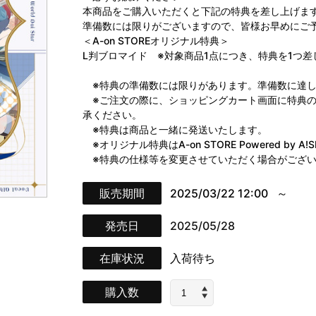
本商品をご購入いただくと下記の特典を差し上げま
準備数には限りがございますので、皆様お早めにご
＜A-on STOREオリジナル特典＞
L判ブロマイド ※対象商品1点につき、特典を1つ差
※特典の準備数には限りがあります。準備数に達し
※ご注文の際に、ショッピングカート画面に特典の
承ください。
※特典は商品と一緒に発送いたします。
※オリジナル特典はA-on STORE Powered by
※特典の仕様等を変更させていただく場合がござい
販売期間
2025/03/22 12:00
発売日
2025/05/28
在庫状況
入荷待ち
購入数