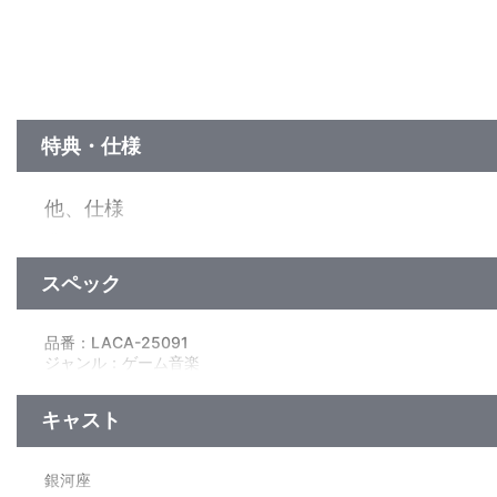
特典・仕様
他、仕様
描き下ろしイラストジャケット
スペック
品番：LACA-25091
ジャンル：ゲーム音楽
アルバム
／48分
キャスト
銀河座