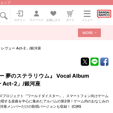
ョップ
ログイン
マイページ
お気に入り
カート
メニュー
MORE
レヴュー Act-2」/銀河座
のステラリウム』 Vocal Album
Act-2」/銀河座
ルズプロジェクト『ワールドダイスター』。スマートフォン向けゲーム
歌唱する楽曲を中心に集めたアルバムの第2弾！ゲーム内のおなじみの
」の銀河座メンバーだけの歌唱バージョンも収録！ (C)RS