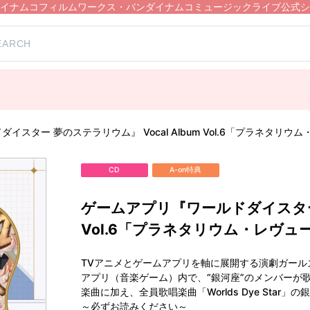
イナムコフィルムワークス・バンダイナムコミュージックライブ公式シ
スター 夢のステラリウム』 Vocal Album Vol.6「プラネタリウム・
CD
A-on特典
ゲームアプリ『ワールドダイスター 夢
Vol.6「プラネタリウム・レヴュー 
TVアニメとゲームアプリを軸に展開する演劇ガー
アプリ（音楽ゲーム）内で、“銀河座”のメンバーが
楽曲に加え、全員歌唱楽曲「Worlds Dye Star
～必ずお読みください～