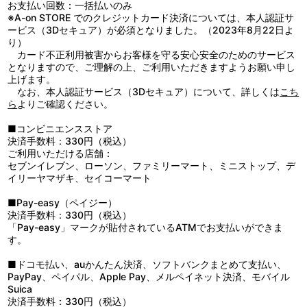
お支払い回数：一括払いのみ
※A-on STORE でのクレジットカード決済については、本人認証サ
ービス（3Dセキュア）が必須となりました。（2023年8月22日よ
り）
カード不正利用被害からお客様を守る安心安全のためのサービス
となりますので、ご理解の上、ご利用いただきますようお願い申し
上げます。
なお、本人認証サービス（3Dセキュア）について、詳しくは
こち
ら
よりご確認ください。
■コンビニエンスストア
決済手数料：330円（税込）
ご利用いただける店舗：
セブンイレブン、ローソン、ファミリーマート、ミニストップ、デ
イリーヤマザキ、セイコーマート
■Pay-easy（ペイジー）
決済手数料：330円（税込）
「Pay-easy」マークが貼付されているATMでお支払いができま
す。
■ドコモ払い、auかんたん決済、ソフトバンクまとめて支払い、
PayPay、ペイパル、Apple Pay、メルペイネット決済、モバイル
Suica
決済手数料：330円（税込）