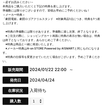
～必ずお読みください～
本商品をご購入いただくと下記の特典を差し上げます。
準備数には限りがございますので、皆様お早めにご予約くださいね！
＜メーカー特典＞
「劇団電姫」劇団ロゴアクリルスタンド ※対象商品1点につき、特典を1つ差
し上げます。
※特典の準備数には限りがあります。準備数に達し次第、終了となります。
※ご注文の際に、ショッピングカート画面に特典の表示が無い場合は、特典
は終了となっております。あらかじめご了承ください。
※特典は商品と一緒に発送いたします。
※メーカー特典はA-on STORE Powered by A!SMARTと同じものになりま
す。
※特典の仕様等を変更させていただく場合がございます。予めご了承くださ
い。
2024/01/22 22:00
販売期間
2024/04/24
発売日
入荷待ち
在庫状況
購入数