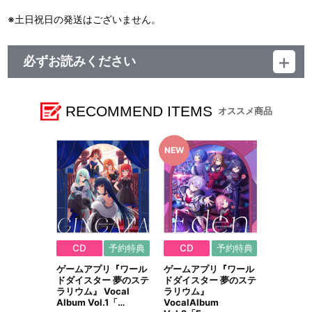
※土日祝日の発送はございません。
必ずお読みください
レーベル ランティス
発売元 (株)バンダイナムコミュージックライブ
販売元 (株)バンダイナムコフィルムワークス
RECOMMEND ITEMS
オススメ商品
CD
予約特典
CD
予約特典
ゲームアプリ『ワール
ゲームアプリ『ワール
ドダイスター 夢のステ
ドダイスター 夢のステ
ラリウム』 Vocal
ラリウム』
Album Vol.1「…
VocalAlbum