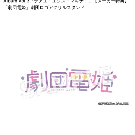
Album Vol.3「デアエ・エクス・マキナ！」【メーカー特典】
「劇団電姫」劇団ロゴアクリルスタンド