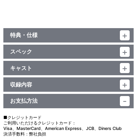
特典・仕様
他、仕様
スペック
描き下ろしイラストジャケット
品番：LACA-25077
ジャンル：ゲーム音楽
キャスト
アルバム
劇団電姫
／48分
収録内容
お支払方法
視聴する
■クレジットカード
ご利用いただけるクレジットカード：
Visa、MasterCard、American Express、JCB、Diners Club
決済手数料：弊社負担