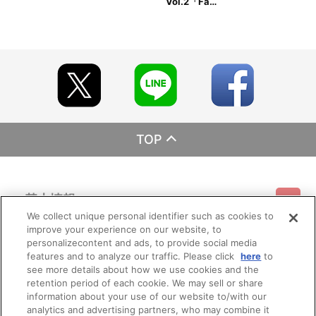
Vol.2「Fa…
TOP
基本情報
We collect unique personal identifier such as cookies to
improve your experience on our website, to
ご利用情報
利用規約
特定商取引法に基づく表示
プライバシーポリシー
personalizecontent and ads, to provide social media
features and to analyze our traffic. Please click
here
to
see more details about how we use cookies and the
会員メニュー
ご利用ガイド
サイトマップ
お問い合わせ
推奨環境
retention period of each cookie. We may sell or share
プライバシーオプション
会社概要
information about your use of our website to/with our
analytics and advertising partners, who may combine it
その他のご案内