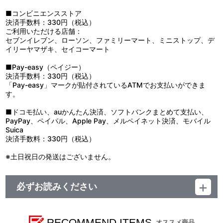
氏によるキャストインタビューと、監督・下田正美氏、シリーズ構
成・関島眞頼氏、脚本・高山カツヒコ氏によるスタッフ鼎談が掲載
■コンビニエンスストア
された、ファン垂涎の決定版アイテムとなっています。
決済手数料：330円（税込）
また、監督・下田正美氏監修のもと、脚本・高山カツヒコ氏によ
ご利用いただける店舗：
る、新規録り下ろしドラマCDも付属！
セブンイレブン、ローソン、ファミリーマート、ミニストップ、デ
イリーヤマザキ、セイコーマート
●ドラマCD出演予定 ※敬称略
浅沼晋太郎、花澤香菜、川澄綾子 ほか
■Pay-easy（ペイジー）
決済手数料：330円（税込）
【使用上の注意】
「Pay-easy」マークが貼付されているATMでお支払いができま
●本来の用途以外で使用しないでください。
す。
●小さなお子様の手の届くところに置かないでください。
●火気や高温のものに近づけないでください。
■ドコモ払い、auかんたん決済、ソフトバンクまとめて支払い、
●高温多湿、直射日光の当たる場所での保管はお避けください。
PayPay、ペイパル、Apple Pay、メルペイネット決済、モバイル
●商品に記載の取扱方法をよく読み、正しくご使用ください。
Suica
決済手数料：330円（税込）
※土日祝日の発送はございません。
必ずお読みください
＜【受注生産】REUNION -ZEGAPAIN ARCHIVE PROJECT-＞
■注文受付期間：2024年8月30日（金）12:00 ～ 2025年1月5日
RECOMMEND ITEMS
オススメ商品