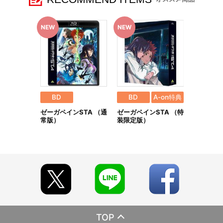
（日）23:59
■発送予定：2025年2月下旬
【本商品の内容】
■REUNION -ZEGAPAIN ARCHIVE PROJECT-
■A-on STORE 限定特典：冊子表紙イラスト「キョウ＆リョー
コ」のミニ色紙(横121㎜×縦136㎜)
【商品の取り扱い】
・サンライズストア（https://p-bandai.jp/sunrise-store/）
BD
BD
A-on特典
・A-on STORE（https://a-onstore.jp/）
ゼーガペインSTA （通
ゼーガペインSTA （特
・他、一般店舗
常版）
装限定版）
※イベント会場・催事会場や海外等で販売する場合がありま
す。
※詳細は公式サイト等でご案内致します。
【ご注意（必ずお読みください）】
■商品について
※本商品は、サンライズストア 他、一般店舗にて販売される商
品と同じ仕様となります。
※本商品は準備数に限りがございます。準備数に達した場合、
早期にご注文の受付を終了させていただくことがございます。
※ご要望多数の場合、お届け時期を変更し、再度受注を行うこ
TOP
とがございます。