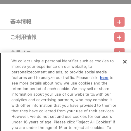
※撮影環境やご利用のモニター環境により、実物と多少異なっ
て見える場合がございます。
※商品画像はイメージです。実際の商品仕様が異なる場合がご
ざいます。あらかじめご了承ください。
基本情報
※すでにご注文しているかのご確認には、「マイページ」
→「ご注文履歴」にてご確認いただけます。
ご利用情報
利用規約
特定商取引法に基づく表示
プライバシーポリシー
■ご注文・お支払いについて
※ご注文は、おひとり様２点までとなります。
※他の商品との合わせ買いはできません。
会員メニュー
ご利用ガイド
サイトマップ
お問い合わせ
推奨環境
プライバシーオプション
会社概要
※A-on STOREでの決済方法は「カード決済」、「コンビニ決
We collect unique personal identifier such as cookies to
済」、「Pay-easy（ペイジー）」、「WEB・スマホ決済」のみと
improve your experience on our website, to
その他のご案内
なります。
ログイン
会員規約
新規会員登録
personalizecontent and ads, to provide social media
Do Not Sell or Share My Personal Information
※本商品は受注生産となります。そのため、本商品は前入金と
features and to analyze our traffic. Please click
here
to
なります。
see more details about how we use cookies and the
※メール受信設定を行っているお客様につきましては、必ず
公式X
バンダイナムコフィルムワークス
[@bnfw.co.jp]のドメイン指定受信の設定をお願いいたします。
retention period of each cookie. We may sell or share
(受信許可の設定を行わないとメールが「迷惑メールフォル
information about your use of our website to/with our
ダ」に入る場合や届かない場合がございます。)
analytics and advertising partners, who may combine it
※決済方法「カード決済」を選択時は、注文受付期間最終日
with other information that you have provided to them or
（締切日）翌日に決済処理を実施いたします。
that they have collected from your use of their services.
ただし、早期に商品の準備数に達した場合は、同締切日より
However, we do not set and use cookies for our users
前に決済をさせていただく場合がございます。あらかじめご了承く
under 16 years of age. Please click “Reject All Cookies” if
ださい。
you are under the age of 16 or to reject all cookies. To
© Bandai Namco Filmworks Inc. All Rights Reserved.
※決済方法「コンビニ決済」、「Pay-easy（ペイジー）」を選