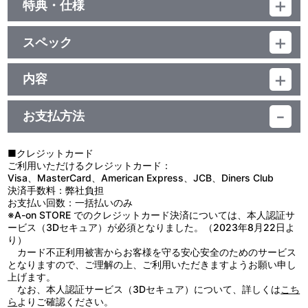
特典・仕様
特典
スペック
店舗特典として、A-on STOREでは冊子表紙イラスト「キョウ＆リ
ョーコ」のミニ色紙(横121㎜×縦136㎜)が、サンライズストア(プレ
品番：TU-10479
ミアムバンダイ内)では冊子裏表紙イラスト「キョウ＆シズノ」のミ
ジャンル：その他
内容
ニ色紙(横121㎜×縦136㎜)が付属。（店舗特典の詳細は、各店舗の
【書籍】
受注サイトをご確認ください。）
本書籍は、『ゼーガペイン PROJECT REUNION』の集大成となる
冊子：A4サイズ／縦判／300ページ以上予定
設定集で、A4サイズ・300ページ以上の冊子で構成されています。
三方背BOXケース付き
お支払方法
冊子を収納する三方背BOXには、『ゼーガペイン』シリーズより、
メカニックデザイン・やまだ たかひろ氏による「ゼーガペイン ア
【ドラマCD】
ルティール」の新規描き下ろしイラストを使用。「ゼーガペイン ア
ディスク枚数：1枚(CD1枚)
■クレジットカード
ルティール」は一部ホロの箔押しを使用した美麗なデザインに仕上
収録時間：約 25分予定
ご利用いただけるクレジットカード：
がっています。
10mmジュエルケース入り
Visa、MasterCard、American Express、JCB、Diners Club
冊子の表紙・裏表紙には、『ゼーガペイン』より、キャラクター作
決済手数料：弊社負担
画監督・大貫健一氏による新規描き下ろしイラストを使用。表紙は
お支払い回数：一括払いのみ
「キョウ＆リョーコ」、裏表紙は「キョウ＆シズノ」になっていま
生産国：日本
※A-on STORE でのクレジットカード決済については、本人認証サ
す。
ービス（3Dセキュア）が必須となりました。（2023年8月22日よ
冊子には、『ゼーガペイン』、『ゼーガペインADP』、『ゼーガペ
り）
インSTA』よりキャラクター・メカニックの設定画や、美術設定、
カード不正利用被害からお客様を守る安心安全のためのサービス
過去の版権イラストなどを収録。各作品の解説ページや、OP・ED
となりますので、ご理解の上、ご利用いただきますようお願い申し
などの絵コンテを一部掲載した読み応えのある構成になっていま
上げます。
す。さらに、「ソゴル・キョウ」役の浅沼晋太郎氏と、「カミナ
なお、本人認証サービス（3Dセキュア）について、詳しくは
こち
ギ・リョーコ」役の花澤香菜氏、「ミサキ・シズノ」役の川澄綾子
ら
よりご確認ください。