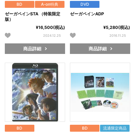
BD
A-on特典
DVD
ゼーガペインSTA （特装限定
ゼーガペインADP
版）
¥16,500(税込)
¥5,280(税込)
2024.12.25
2016.11.25
商品詳細
商品詳細
BD
BD
流通限定商品