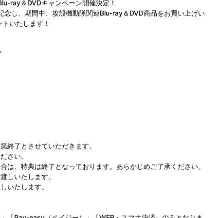
記念Blu-ray＆DVDキャンペーン開催決定！
の放送を記念し、期間中、攻殻機動隊関連Blu-ray＆DVD商品をお買い上げい
ントいたします！
了
次第終了とさせていただきます。
ください。
場合は、特典は終了となっております。あらかじめご了承ください。
お渡しいたします。
渡しいたします。
「Pay-easy（ペイジー）」「WEB・スマホ決済」のみとなりま