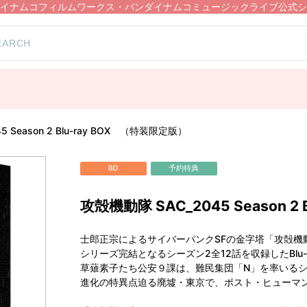
イナムコフィルムワークス・バンダイナムコミュージックライブ公式シ
 Season 2 Blu-ray BOX （特装限定版）
BD
予約特典
攻殻機動隊 SAC_2045 Season 2
士郎正宗によるサイバーパンクSFの金字塔「攻殻機動
シリーズ完結となるシーズン2全12話を収録したBlu-r
草薙素子たち公安９課は、難民集団「N」を率いる
進化の特異点迫る廃墟・東京で、ポスト・ヒューマ