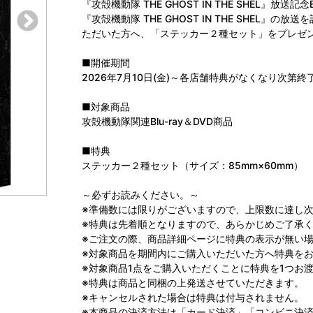
『攻殻機動隊 THE GHOST IN THE SHEL』放送
『攻殻機動隊 THE GHOST IN THE SHEL』
ただいた方へ、「ステッカー２種セット」をプレゼ
■開催期間
2026年7月10日(金)～各店舗特典がなくなり次第終
■対象商品
攻殻機動隊関連Blu-ray＆DVD商品
■特典
ステッカー２種セット（サイズ：85mm×60mm）
～必ずお読みください。～
※準備数には限りがございますので、上限数に達し
※特典は先着順となりますので、あらかじめご了承
※ご注文の際、商品詳細ページに特典の表示が無い
※対象商品を期間内にご購入いただいた方へ特典を
※対象商品1点をご購入いただくことに特典を1つお
※特典は商品と同梱の上発送させていただきます。
※キャンセルされた場合は特典は付与されません。
※本商品の決済方法は「カード決済」「コンビニ決済」