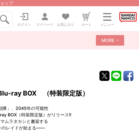
ョップ
ログイン
マイページ
お気に入り
カート
メニュー
MORE
 Blu-ray BOX （特装限定版）
隊」、2045年の可能性
ay BOX（特装限定版）がリリース!!
シマムラタカシと邂逅する
ンのレイドが始まる——