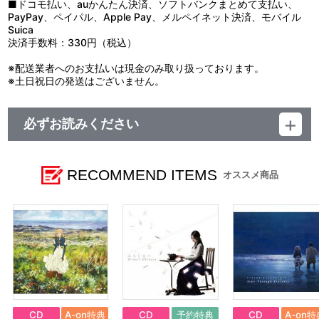
■ドコモ払い、auかんたん決済、ソフトバンクまとめて支払い、
PayPay、ペイパル、Apple Pay、メルペイネット決済、モバイル
Suica
決済手数料：330円（税込）
※配送業者へのお支払いは現金のみ取り扱っております。
※土日祝日の発送はございません。
必ずお読みください
レーベル ランティス
発売元 (株)バンダイナムコミュージックライブ
販売元 (株)バンダイナムコフィルムワークス
RECOMMEND ITEMS
オススメ商品
CD
A-on特典
CD
予約特典
CD
A-on特