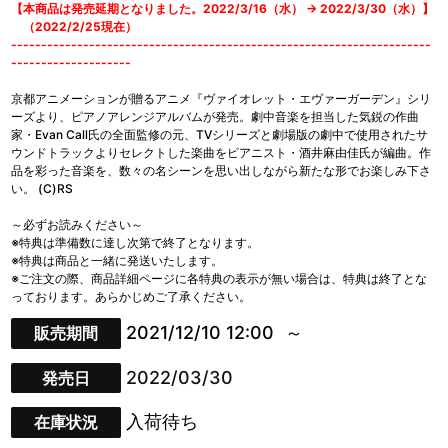
【本商品は発売延期となりました。2022/3/16（水） → 2022/3/30（水）】
（2022/2/25現在）
----------------------------------------------------------------------
--------------------
京都アニメーションが贈るアニメ『ヴァイオレット・エヴァーガーデン』シリ
ーズより、ピアノアレンジアルバムが発売。劇中音楽を担当した気鋭の作曲
家・Evan Call氏の全面監修の元、TVシリーズと劇場版の劇中で使用されたサ
ウンドトラックよりセレクトした楽曲をピアニスト・酒井麻由佳氏が編曲。作
品を彩った音楽を、数々の名シーンを思い出しながら新たな形でお楽しみ下さ
い。 (C)RS
～必ずお読みください～
※特典は準備数に達し次第で終了となります。
※特典は商品と一緒に発送いたします。
※ご注文の際、商品詳細ページに各特典の表示が無い場合は、特典は終了とな
っております。あらかじめご了承ください。
2021/12/10 12:00
販売期間
2022/03/30
発売日
入荷待ち
在庫状況