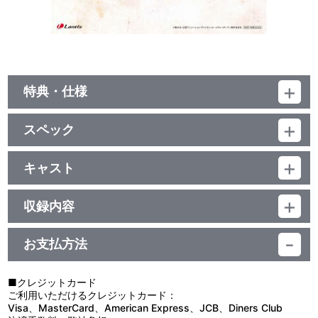
特典・仕様
他、仕様
スペック
描き下ろしイラストジャケット／デジパック
品番：LACA-9879
ジャンル：国内アニメ音楽
キャスト
アルバム
音楽：Evan Call
／127分
収録内容
お支払方法
視聴する
■クレジットカード
ご利用いただけるクレジットカード：
Visa、MasterCard、American Express、JCB、Diners Club