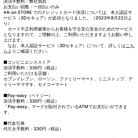
決済手数料：弊社負担
お支払い回数：一括払いのみ
※A-on STORE でのクレジットカード決済については、本人認証サ
ービス（3Dセキュア）が必須となりました。（2023年8月22日よ
り）
カード不正利用被害からお客様を守る安心安全のためのサービス
となりますので、ご理解の上、ご利用いただきますようお願い申し
上げます。
なお、本人認証サービス（3Dセキュア）について、詳しくは
こち
ら
よりご確認ください。
■コンビニエンスストア
決済手数料：330円（税込）
ご利用いただける店舗：
セブンイレブン、ローソン、ファミリーマート、ミニストップ、デ
イリーヤマザキ、セイコーマート
■Pay-easy（ペイジー）
決済手数料：330円（税込）
「Pay-easy」マークが貼付されているATMでお支払いができま
す。
■代金引換
代引き手数料：330円（税込）