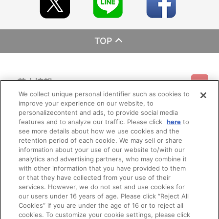
TOP
基本情報
We collect unique personal identifier such as cookies to
improve your experience on our website, to
ご利用情報
利用規約
特定商取引法に基づく表示
プライバシーポリシー
personalizecontent and ads, to provide social media
features and to analyze our traffic. Please click
here
to
see more details about how we use cookies and the
会員メニュー
ご利用ガイド
サイトマップ
お問い合わせ
推奨環境
retention period of each cookie. We may sell or share
プライバシーオプション
会社概要
information about your use of our website to/with our
その他のご案内
analytics and advertising partners, who may combine it
ログイン
会員規約
新規会員登録
Do Not Sell or Share My Personal Information
with other information that you have provided to them
or that they have collected from your use of their
公式X
バンダイナムコフィルムワークス
services. However, we do not set and use cookies for
our users under 16 years of age. Please click “Reject All
Cookies” if you are under the age of 16 or to reject all
cookies. To customize your cookie settings, please click