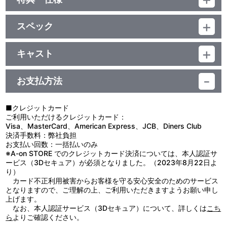
他、仕様
スペック
描き下ろしイラストジャケット／ブックレット
品番：LACA-9751
ジャンル：国内アニメ音楽
キャスト
アルバム
Evan Call(音楽)/茅原実里/TRUE/結城アイラ
／135分
お支払方法
■クレジットカード
ご利用いただけるクレジットカード：
Visa、MasterCard、American Express、JCB、Diners Club
決済手数料：弊社負担
お支払い回数：一括払いのみ
※A-on STORE でのクレジットカード決済については、本人認証サ
ービス（3Dセキュア）が必須となりました。（2023年8月22日よ
り）
カード不正利用被害からお客様を守る安心安全のためのサービス
となりますので、ご理解の上、ご利用いただきますようお願い申し
上げます。
なお、本人認証サービス（3Dセキュア）について、詳しくは
こち
ら
よりご確認ください。