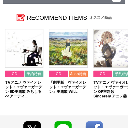
レーベル ランティス
発売元 (株)バンダイナムコミュージックライブ
販売元 (株)バンダイナムコフィルムワークス
RECOMMEND ITEMS
オススメ商品
CD
予約特典
CD
A-on特典
CD
予約特
TVアニメ ヴァイオレ
『劇場版 ヴァイオレ
TVアニメ ヴァイオ
ット・エヴァーガーデ
ット・エヴァーガーデ
ット・エヴァーガー
ン ED主題歌 みちしる
ン』主題歌 WILL
ン OP主題歌
べ アーティ…
Sincerely アニメ盤