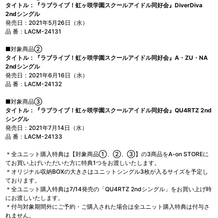
タイトル：『ラブライブ！虹ヶ咲学園スクールアイドル同好会』DiverDiva
2ndシングル
発売日：2021年5月26日（水）
品 番：LACM-24131
■対象商品②
タイトル：『ラブライブ！虹ヶ咲学園スクールアイドル同好会』A・ZU・NA
2ndシングル
発売日：2021年6月16日（水）
品 番：LACM-24132
■対象商品③
タイトル：『ラブライブ！虹ヶ咲学園スクールアイドル同好会』QU4RTZ 2nd
シングル
発売日：2021年7月14日（水）
品 番：LACM-24133
＊全ユニット購入特典は【対象商品①、②、③】の3商品をA-on STOREに
てお買い上げいただいた方に特典1つをお渡しいたします。
＊オリジナル収納BOXの大きさはユニットシングル3枚が入るサイズを予定し
ております。
＊全ユニット購入特典は7/14発売の「QU4RTZ 2ndシングル」をお買い上げ時
にお渡しいたします。
＊付与対象期間外にご予約・ご購入された場合は全ユニット購入特典は付与さ
れません。