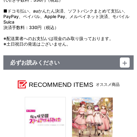
■ドコモ払い、auかんたん決済、ソフトバンクまとめて支払い、
PayPay、ペイパル、Apple Pay、メルペイネット決済、モバイル
Suica
決済手数料：330円（税込）
※配送業者へのお支払いは現金のみ取り扱っております。
※土日祝日の発送はございません。
必ずお読みください
レーベル ランティス
発売元 (株)バンダイナムコミュージックライブ
販売元 (株)バンダイナムコフィルムワークス
RECOMMEND ITEMS
オススメ商品