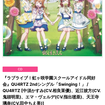
CD
『ラブライブ！虹ヶ咲学園スクールアイドル同好
会』QU4RTZ 2ndシングル「Swinging！」 /
QU4RTZ [中須かすみ(CV.相良茉優)、近江彼方(CV.
鬼頭明里)、エマ・ヴェルデ(CV.指出毬亜)、天王寺
璃奈(CV.田中ちえ美)]