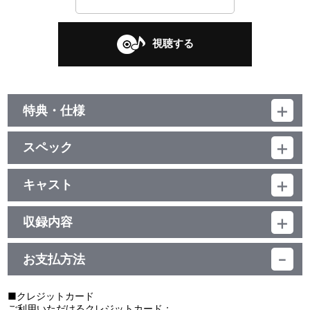
視聴する
特典・仕様
初回生産分限定封入特典
スペック
ジャケットイラストシール、ラブライブ！スクールアイドルフェス
ティバルALL STARS「スクスタ」にて利用できるシリアルコード、
品番：LACM-24133
「UNIT LIVE & FAN MEETING vol.2 QU4RTZ ～Sweet Cafe～」チ
ジャンル：ゲーム音楽
キャスト
ケット二次先行抽選申込券封入
シングル／29分
QU4RTZ
収録内容
他、仕様
描き下ろしイラストジャケット
お支払方法
視聴する
■クレジットカード
ご利用いただけるクレジットカード：