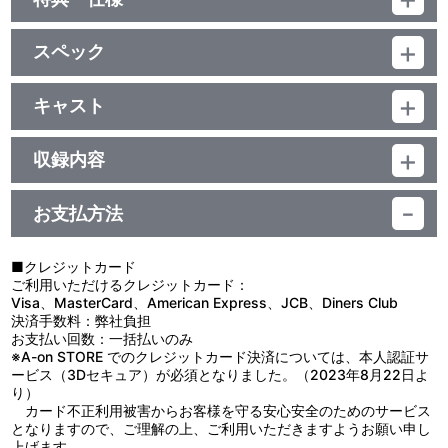
他、仕様
スペック
描き下ろしジャケット
品番：LACM-4335
ジャンル：国内アニメ音楽
キャスト
シングル
立木文彦(ヴィクトール)
／12分
収録内容
＜収録曲＞
お支払方法
1：Ｉｎｎｏｃｅｎｔ Ｓｋｙ ～青空を心に抱いて～
2：お前の部屋まで送らせてくれ（ヴィクトールモノローグ）
■クレジットカード
3：連続ドラマ「執務と食事」その３
ご利用いただけるクレジットカード：
Visa、MasterCard、American Express、JCB、Diners Club
決済手数料：弊社負担
お支払い回数：一括払いのみ
※A-on STORE でのクレジットカード決済については、本人認証サ
ービス（3Dセキュア）が必須となりました。（2023年8月22日よ
り）
カード不正利用被害からお客様を守る安心安全のためのサービス
となりますので、ご理解の上、ご利用いただきますようお願い申し
上げます。