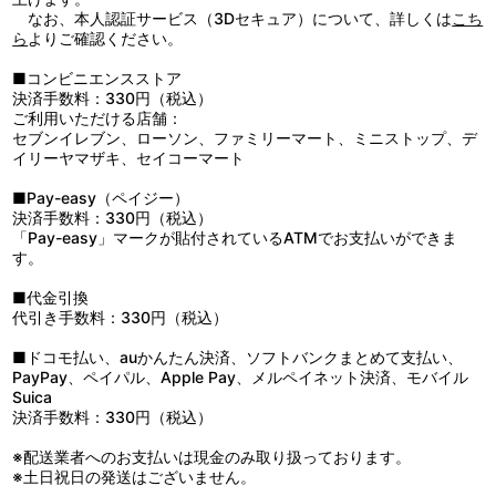
なお、本人認証サービス（3Dセキュア）について、詳しくは
こち
ら
よりご確認ください。
■コンビニエンスストア
決済手数料：330円（税込）
ご利用いただける店舗：
セブンイレブン、ローソン、ファミリーマート、ミニストップ、デ
イリーヤマザキ、セイコーマート
■Pay-easy（ペイジー）
決済手数料：330円（税込）
「Pay-easy」マークが貼付されているATMでお支払いができま
す。
■代金引換
代引き手数料：330円（税込）
■ドコモ払い、auかんたん決済、ソフトバンクまとめて支払い、
PayPay、ペイパル、Apple Pay、メルペイネット決済、モバイル
Suica
決済手数料：330円（税込）
※配送業者へのお支払いは現金のみ取り扱っております。
※土日祝日の発送はございません。