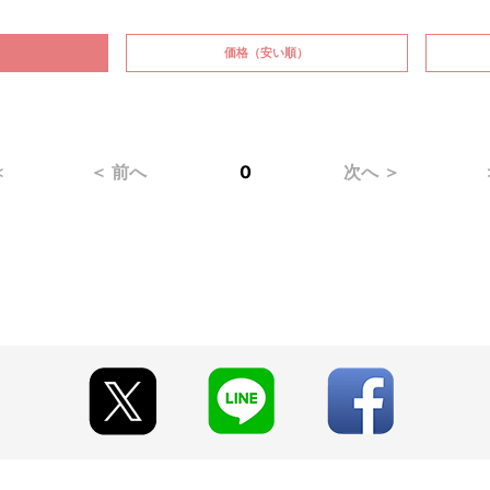
価格
（安い順）
＜
＜ 前へ
0
次へ ＞