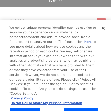
TOP
基本情報
We collect unique personal identifier such as cookies to
improve your experience on our website, to
ご利用情報
利用規約
特定商取引法に基づく表示
プライバシーポリシー
personalizecontent and ads, to provide social media
features and to analyze our traffic. Please click
here
to
see more details about how we use cookies and the
会員メニュー
ご利用ガイド
サイトマップ
お問い合わせ
推奨環境
retention period of each cookie. We may sell or share
プライバシーオプション
会社概要
information about your use of our website to/with our
その他のご案内
analytics and advertising partners, who may combine it
ログイン
会員規約
新規会員登録
Do Not Sell or Share My Personal Information
with other information that you have provided to them
or that they have collected from your use of their
公式X
バンダイナムコフィルムワークス
services. However, we do not set and use cookies for
our users under 16 years of age. Please click “Reject All
Cookies” if you are under the age of 16 or to reject all
cookies. To customize your cookie settings, please click
“Cookie Settings”.
Privacy Policy
Do Not Sell or Share My Personal Information