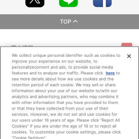
TOP
基本情報
We collect unique personal identifier such as cookies to
improve your experience on our website, to
ご利用情報
利用規約
特定商取引法に基づく表示
プライバシーポリシー
personalizecontent and ads, to provide social media
features and to analyze our traffic. Please click
here
to
see more details about how we use cookies and the
会員メニュー
ご利用ガイド
サイトマップ
お問い合わせ
推奨環境
retention period of each cookie. We may sell or share
プライバシーオプション
会社概要
information about your use of our website to/with our
その他のご案内
analytics and advertising partners, who may combine it
ログイン
会員規約
新規会員登録
Do Not Sell or Share My Personal Information
with other information that you have provided to them
or that they have collected from your use of their
公式X
バンダイナムコフィルムワークス
services. However, we do not set and use cookies for
our users under 16 years of age. Please click “Reject All
Cookies” if you are under the age of 16 or to reject all
cookies. To customize your cookie settings, please click
“Cookie Settings”.