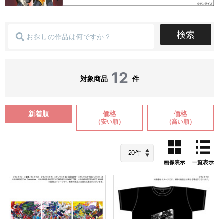
検索
12
対象商品
件
新着順
価格
価格
（安い順）
（高い順）
画像表示
一覧表示