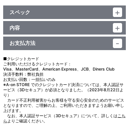
スペック
品番：TU-7930
ジャンル：その他
内容
素材：スチール
【TOYO STEEL（東洋スチール）について】
サイズ：外寸：約 W373mm×H164mm×D124mm／内寸：約
夢は、錆びない。
W349mm×H139mm×D72mm
お支払方法
1969年世界で初めて一枚の銅板を継ぎ目のない「深絞り技術」を
重さ：約 1.3kg
用いたツールボックスを世に出し、シンプルで頑丈、武骨ながらも
生産国：日本
美しいその工具箱はグッドデザイン賞、ロングライフ賞などを受賞
■クレジットカード
し半世紀以上たった今も愛され続けています。
ご利用いただけるクレジットカード：
Visa、MasterCard、American Express、JCB、Diners Club
【使用上の注意】
決済手数料：弊社負担
●本来の用途以外で使用しないでください。
お支払い回数：一括払いのみ
●細かいキズやスレ、塗装剥がれが発生している場合がございま
※A-on STORE でのクレジットカード決済については、本人認証サ
す。こちらは製品工程上生じるものであり、使用に問題ございませ
ービス（3Dセキュア）が必須となりました。（2023年8月22日よ
ん。
り）
●小さなお子様の手の届くところに置かないでください。
カード不正利用被害からお客様を守る安心安全のためのサービス
●火気や高温のものに近づけないでください。
となりますので、ご理解の上、ご利用いただきますようお願い申し
●高温多湿、直射日光の当たる場所での保管はお避けください。
上げます。
●商品に記載の取扱方法をよく読み、正しくご使用ください。
なお、本人認証サービス（3Dセキュア）について、詳しくは
こち
ら
よりご確認ください。