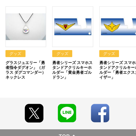
■発送予定：2023年3月上旬
【商品の取り扱い】
・サンライズストア（https://p-bandai.jp/sunrise-store/）
・A-on STORE（https://a-onstore.jp/）
※イベント会場・催事会場や海外等で販売する場合がありま
す。
※詳細は公式サイト等でご案内致します。
グッズ
グッズ
グッズ
グラスジュエリー「勇
勇者シリーズ スマホス
勇者シリーズ スマホ
【ご注意（必ずお読みください）】
者指令ダグオン」（ガ
タンドアクリルキーホ
タンドアクリルキー
■商品について
ラス ダグコマンダー）
ルダー「黄金勇者ゴル
ルダー「勇者エクス
※本商品は準備数に限りがございます。準備数に達した場合、
ネックレス
ドラン」
イザー」
早期にご注文の受付を終了させていただくことがございます。
※ご要望多数の場合、お届け時期を変更し、再度受注を行うこ
とがございます。
※撮影環境やご利用のモニター環境により、実物と多少異なっ
て見える場合がございます。
※商品画像はイメージです。実際の商品仕様が異なる場合がご
ざいます。あらかじめご了承ください。
※すでにご注文しているかのご確認には、「マイページ」
→「ご注文履歴」にてご確認いただけます。
■ご注文・お支払いについて