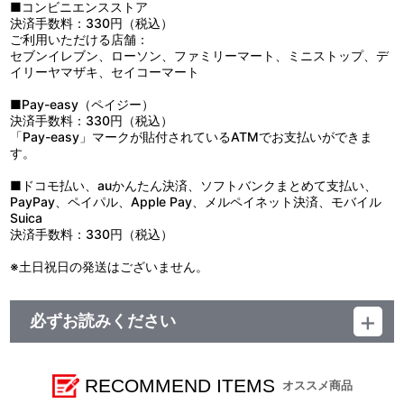
■コンビニエンスストア
決済手数料：330円（税込）
ご利用いただける店舗：
セブンイレブン、ローソン、ファミリーマート、ミニストップ、デ
イリーヤマザキ、セイコーマート
■Pay-easy（ペイジー）
決済手数料：330円（税込）
「Pay-easy」マークが貼付されているATMでお支払いができま
す。
■ドコモ払い、auかんたん決済、ソフトバンクまとめて支払い、
PayPay、ペイパル、Apple Pay、メルペイネット決済、モバイル
Suica
決済手数料：330円（税込）
※土日祝日の発送はございません。
必ずお読みください
＜勇者王ガオガイガー 山型ツールボックス＞
■注文受付期間：2022年12月12日（月）12:00～
RECOMMEND ITEMS
オススメ商品