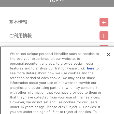
TOP
※A-on STOREでの決済方法は「カード決済」、「コンビニ決
済」、「Pay-easy（ペイジー）」、「WEB・スマホ決済」のみと
なります。
※メール受信設定を行っているお客様につきましては、必ず
基本情報
[@bnfw.co.jp]のドメイン指定受信の設定をお願いいたします。
(受信許可の設定を行わないとメールが「迷惑メールフォル
ダ」に入る場合や届かない場合がございます。)
ご利用情報
※決済方法「カード決済」を選択時は、2023年2月15日（水）
利用規約
特定商取引法に基づく表示
プライバシーポリシー
以降に決済処理を実施いたします。
ただし、早期に商品の準備数に達した場合は、同締切日より
会員メニュー
前に決済をさせていただくく場合がございます。あらかじめご了承
ご利用ガイド
サイトマップ
お問い合わせ
推奨環境
プライバシーオプション
会社概要
We collect unique personal identifier such as cookies to
ください。
※決済方法「コンビニ決済」を選択時は、2023年2月10日
improve your experience on our website, to
その他のご案内
（金）以降メールにてご案内させていただきます。
personalizecontent and ads, to provide social media
ログイン
会員規約
新規会員登録
Do Not Sell or Share My Personal Information
お支払期日までに購入・決済手続きが行われなかった場合
features and to analyze our traffic. Please click
here
to
は、キャンセル扱いとして手続きを致します。
see more details about how we use cookies and the
公式X
バンダイナムコフィルムワークス
いかなる理由でも、決済期間の延長は対応出来かねます。
retention period of each cookie. We may sell or share
なお、2023年2月11日（土）以降は、以下の手順でもご確認
information about your use of our website to/with our
いただけます。
analytics and advertising partners, who may combine it
（１）A-on STOREにアクセスし、ログインします。
with other information that you have provided to them or
（２）「マイページ」の「ご注文履歴」を開きます。
that they have collected from your use of their services.
（３）対象のご注文番号をクリック。
However, we do not set and use cookies for our users
（４）「配送情報」内「決済方法」の「お支払い手続きはこ
under 16 years of age. Please click “Reject All Cookies” if
ちら」から確認します。
you are under the age of 16 or to reject all cookies. To
※決済方法「WEB・スマホ決済」を選択時は、即時決済処理を