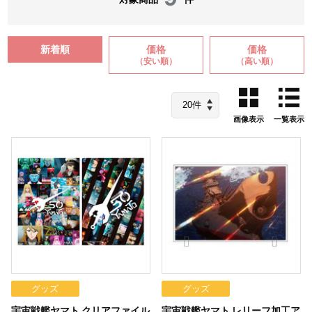
新着順
価格
価格
（安い順）
（高い順）
画像表示
一覧表示
グッズ
グッズ
宇宙戦艦ヤマト クリアファイル
宇宙戦艦ヤマト レリーフ加工ア