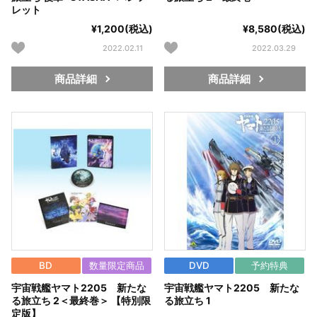
レット
¥1,200(税込)
¥8,580(税込)
2022.02.11
2022.03.29
商品詳細
商品詳細
BD
数量限定商品
DVD
予約特典
宇宙戦艦ヤマト2205 新たな
宇宙戦艦ヤマト2205 新たな
る旅立ち 2＜最終巻＞ 【特別限
る旅立ち 1
定版】