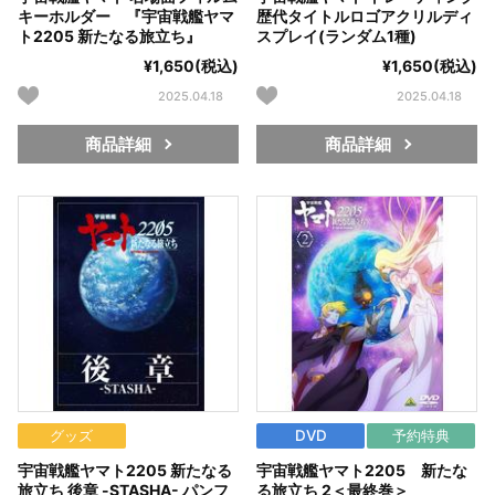
キーホルダー 『宇宙戦艦ヤマ
歴代タイトルロゴアクリルディ
ト2205 新たなる旅立ち』
スプレイ(ランダム1種)
¥1,650(税込)
¥1,650(税込)
2025.04.18
2025.04.18
商品詳細
商品詳細
グッズ
DVD
予約特典
宇宙戦艦ヤマト2205 新たなる
宇宙戦艦ヤマト2205 新たな
旅立ち 後章 -STASHA- パンフ
る旅立ち 2＜最終巻＞